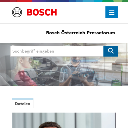
Bosch Österreich Presseforum
Presseinformationen
Allgemein/Wirtschaft
Bosch Innovationspreis
eBike Systems
Mobility
Mobility Aftermarket
Dateien
Power Tools
Bosch Rexroth