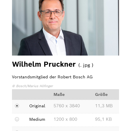
Bosch Home Comfort
Buderus
Pressemappen
Hausgeräte
Downloads
Wilhelm Pruckner
(. jpg )
Pressemappen
Vorstandsmitglied der Robert Bosch AG
Fotos
© Bosch/Marius Höfinger
Videos
Maße
Größe
Über uns
5760 x 3840
11,3 MB
Original
Bosch in Österreich
1200 x 800
95,1 KB
Medium
Karriere bei Bosch in Österreich