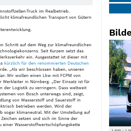
nstoffzellen-Truck im Realbetrieb.
glicht klimafreundlichen Transport von Gütern
terentwicklung.
Bilde
n Schritt auf dem Weg zur klimafreundlichen
chnologiekonzerns. Seit Kurzem setzt das
rksverkehr ein. Ausgestattet ist dieser mit
as
kürzlich für den renommierten Deutschen
de. „Als wir beschlossen haben, unseren
klar: Wir wollen einen Lkw mit FCPM von
Werkleiter in Nürnberg. „Der Einsatz ist für
n der Logistik zu verringern. Dass weltweit
ystemen von Bosch unterwegs sind, zeigt,
lung von Wasserstoff und Sauerstoff in
ktrisch betrieben werden. Wird der
eb sogar klimaneutral. Mit der Umstellung auf
 Zeichen setzen und sich im Sinne der
au einer Wasserstoffwertschöpfungskette
1 609 x 1 0