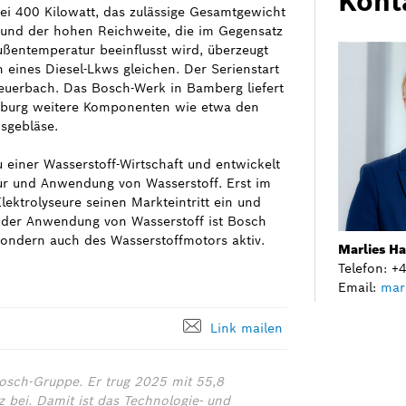
Kont
bei 400 Kilowatt, das zulässige Gesamtgewicht
 und der hohen Reichweite, die im Gegensatz
ußentemperatur beeinflusst wird, überzeugt
 eines Diesel-Lkws gleichen. Der Serienstart
Feuerbach. Das Bosch-Werk in Bamberg liefert
omburg weitere Komponenten wie etwa den
sgebläse.
u einer Wasserstoff-Wirtschaft und entwickelt
tur und Anwendung von Wasserstoff. Erst im
lektrolyseure seinen Markteintritt ein und
In der Anwendung von Wasserstoff ist Bosch
sondern auch des Wasserstoffmotors aktiv.
Marlies H
Telefon: 
Email:
mar
Link mailen
osch-Gruppe. Er trug 2025 mit 55,8
bei. Damit ist das Technologie- und