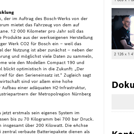
icklung
ck, der im Auftrag des Bosch-Werks von der
derum mietet das Fahrzeug von dem auf
lane. 12 000 Kilometer pro Jahr soll das
re Produkte aus der werkseigenen Herstellung
erger Werk CO2 für Bosch ein – weil das
iel der Nutzung ist aber zunächst – neben der
2 126 x 1 4
ahrung und möglichst viele Daten zu sammeln,
ysteme wie den Modellen Compact 190 und
 blickt optimistisch in die Zukunft: „Der
reif für den Serieneinsatz ist.“ Zugleich sagt
wirtschaft sind vor allem eine hohe
Doku
 Aufbau einer adäquaten H2-Infrastruktur,
dustriepartnern der Metropolregion Nürnberg
jetzt erstmals sein eigenes System im
assen bis zu 70 Kilogramm bei 700 bar Druck.
on insgesamt über 200 Kilowatt. Die eAchse
 zentral verbaute Batteriepakete dienen als