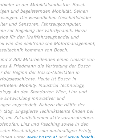
ieter in der Mobilitätsindustrie. Bosch
ltigen und begeisternden Mobilität. Seinen
lösungen. Die wesentlichen Geschäftsfelder
leiter und Sensoren, Fahrzeugcomputer,
teme zur Regelung der Fahrdynamik. Hinzu
ice für den Kraftfahrzeughandel und
obil wie das elektronische Motormanagement,
ieseltechnik kommen von Bosch.
 rund 3 300 Mitarbeitenden einen Umsatz von
nes & Friedmann die Vertretung der Bosch
 der Beginn der Bosch-Aktivitäten in
rfolgsgeschichte. Heute ist Bosch in
treten: Mobility, Industrial Technology,
logy. An den Standorten Wien, Linz und
ie Entwicklung innovativer und
ngen angesiedelt. Nahezu die Hälfte der
 tätig. Engagierte Techniktalente finden bei
ld, um Zukunftsthemen aktiv voranzutreiben.
hofshofen, Linz und Pasching sowie in den
sche Beschäftigte zum nachhaltigen Erfolg
tionen unter
www.bosch.at
und
www.bosch-