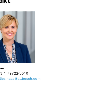
akt
aas
+43 1 79722-5010
lies.haas@at.bosch.com