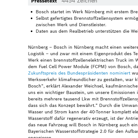
4454 Zeichen
Pressetext
Bosch startet im Werk Nürnberg mit erstem Bren
Selbst gefertigtes Brennstoffzellensystem ermö
zwischen Werk und Dienstleister.
Daten aus dem Realbetrieb unterstützen die Wei
Nürnberg – Bosch in Nürnberg macht einen weitere
Logistik – und zwar mit einem Eigenprodukt des Te
Werk einen brennstoffzellenelektrischen Truck im We
dem Fuel Cell Power Module (FCPM) von Bosch, d
Zukunftspreis des Bundespräsidenten nominiert
wur
Werksverkehr klimafreundlicher zu gestalten, war 
Bosch“, erklärt Alexander Weichsel, kaufmännischer 
uns ein wichtiger Baustein, um unsere Emissionen i
bereits mehrere tausend Lkw mit Brennstoffzellens
dass sich das Konzept bewährt.“ Durch die Umwand
Wasser und Strom kann der 40-Tonner komplett ele
Wasserstoff dafür regenerativ erzeugt, ist der Antri
das neue Fahrzeug will Bosch in Nürnberg auch ein
Bayerischen Wasserstoffstrategie 2.0 für den Aufb
engagieren.