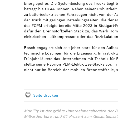
Energiepuffer. Die Systemleistung des Trucks liegt 
beträgt bis zu 44 Tonnen. Neben seiner Robustheit
zu batterieelektrischen Fahrzeugen nicht von der A
der Truck mit geringen Betankungszeiten, die denen
des FCPM erfolgte bereits Mitte 2023 in Stuttgart-
dafür den Brennstoffzellen-Stack zu, das Werk H
elektrischen Luftkompressor oder das Rezirkulation
Bosch engagiert sich seit jeher stark für den Aufba
technische Lösungen für die Erzeugung, Infrastruk
Frühjahr läutete das Unternehmen mit Technik für E
stellte seine Hybrion PEM-Elektrolyse-Stacks vor. 
nicht nur im Bereich der mobilen Brennstoffzelle, 
Seite drucken
Mobility ist der größte Unternehmensbereich der B
Milliarden Euro rund 61 Prozent zum Gesamtumsatz 