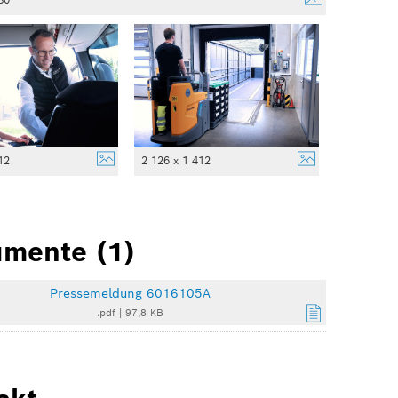
12
2 126 x 1 412
mente (1)
Pressemeldung 6016105A
.pdf
|
97,8 KB