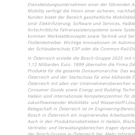
Dienstleistungsunternehmen einer der führenden Anb
Mobility verfolgt die Vision einer sicheren, nachha
Kunden bietet der Bereich ganzheitliche Mobilitäts
sind: Elektrifizierung, Software und Services, Halb
fortschrittliche Fahrerassistenzsysteme sowie Sys
kommen Werkstattkonzepte sowie Technik und Serv
Flottenbetreiber. Wichtige Innovationen im Autom
der Schleuderschutz ESP oder die Common-Rail-D
In Österreich erzielte die Bosch-Gruppe 2025 mit
1,12 Milliarden Euro. 1899 übernahm die Firma Dé
Produkte für die gesamte Donaumonarchie. Das war
Österreich und der Startschuss für eine blühende E
Österreich mit allen vier Unternehmensbereichen ver
Consumer Goods sowie Energy and Building Techno
Hallein sind internationale Kompetenzzentren für d
zukunftsweisender Mobilitäts- und Wasserstoff-Lösu
Belegschaft in Österreich ist im Engineering-Bereich
Bosch in Österreich ein inspirierendes Arbeitsumfe
Auch in den Produktionsbetrieben in Hallein, Bisc
Vertriebs- und Verwaltungsbereichen tragen dynami
der Bosch-Gruppe in Österreich bei.
Mehr Informa