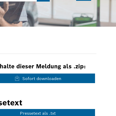
nhalte dieser Meldung als .zip:
Sofort downloaden
setext
Pressetext als .txt