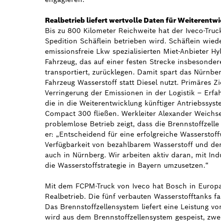
Realbetrieb liefert wertvolle Daten für Weiterentw
Bis zu 800 Kilometer Reichweite hat der Iveco-Tru
Spedition Schäflein betrieben wird. Schäflein wie
emissionsfreie Lkw spezialisierten Miet-Anbieter Hy
Fahrzeug, das auf einer festen Strecke insbesonde
transportiert, zurücklegen. Damit spart das Nürnb
Fahrzeug Wasserstoff statt Diesel nutzt. Primäres Z
Verringerung der Emissionen in der Logistik – Erf
die in die Weiterentwicklung künftiger Antriebss
Compact 300 fließen. Werkleiter Alexander Weichsel
problemlose Betrieb zeigt, dass die Brennstoffzelle 
er: „Entscheidend für eine erfolgreiche Wasserstoff
Verfügbarkeit von bezahlbarem Wasserstoff und der
auch in Nürnberg. Wir arbeiten aktiv daran, mit In
die Wasserstoffstrategie in Bayern umzusetzen.“
Mit dem FCPM-Truck von Iveco hat Bosch in Europa 
Realbetrieb. Die fünf verbauten Wasserstofftanks f
Das Brennstoffzellensystem liefert eine Leistung v
wird aus dem Brennstoffzellensystem gespeist, zwei