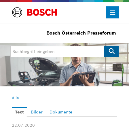
Bosch Österreich Presseforum
Presseinformationen
Allgemein/Wirtschaft
Bosch Innovationspreis
eBike Systems
Mobility
Mobility Aftermarket
Alle
Power Tools
Text
Bilder
Dokumente
Bosch Rexroth
22.07.2020