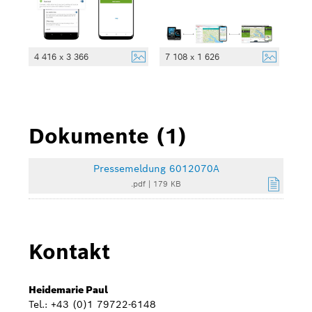
4 416 x 3 366
7 108 x 1 626
Dokumente (1)
Pressemeldung 6012070A
.pdf
|
179 KB
Kontakt
Heidemarie Paul
Tel.: +43 (0)1 79722-6148