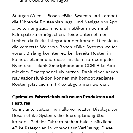
und COBI.Bike verfügbar
Bosch Weltweit
Stuttgart/Wien – Bosch eBike Systems und komoot,
die führende Routenplanungs- und Navigations-App,
Kontakt
arbeiten eng zusammen, um eBikern noch mehr
Fahrspaß zu ermöglichen. Beide Unternehmen
treiben dafür die Integration der komoot-Dienste in
die vernetzte Welt von Bosch eBike Systems weiter
voran. Bislang konnten eBiker bereits Routen in
komoot planen und diese mit dem Bordcomputer
Nyon und – dank Smartphone und COBI.Bike App –
mit dem SmartphoneHub nutzen. Dank einer neuen
Navigationsfunktion können mit komoot geplante
Routen jetzt auch mit Kiox abgefahren werden.
O
ptimales Fahrerlebnis mit neuen Produkten und
Features
Somit unterstützen nun alle vernetzten Displays von
Bosch eBike Systems die Tourenplanung über
komoot. Pedelec-Fahrern stehen bald zusätzliche
eBike-Kategorien in komoot zur Verfügung. Diese