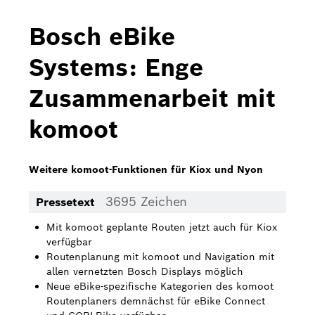
Bosch Home Comfort
Bosch eBike
Buderus
Systems: Enge
Pressemappen
Zusammenarbeit mit
Hausgeräte
komoot
Downloads
Pressemappen
Weitere komoot-Funktionen für Kiox und Nyon
Fotos
3695 Zeichen
Pressetext
Videos
Mit komoot geplante Routen jetzt auch für Kiox
verfügbar
Über uns
Routenplanung mit komoot und Navigation mit
allen vernetzten Bosch Displays möglich
Bosch in Österreich
Neue eBike-spezifische Kategorien des komoot
Routenplaners demnächst für eBike Connect
Karriere bei Bosch in Österreich