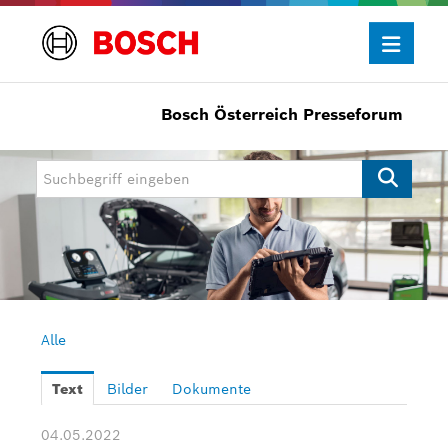
Bosch Österreich Presseforum
Presseinformationen
Allgemein/Wirtschaft
Bosch Innovationspreis
eBike Systems
Mobility
Mobility Aftermarket
Alle
Power Tools
Text
Bilder
Dokumente
Bosch Rexroth
04.05.2022