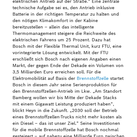
elektrischen Antrieb auf der Straße.“ Eine zentrale
technische Aufgabe sei es, den Antrieb inklusive
Batterie in der richtigen Temperatur zu halten und
den nötigen Klimakomfort in der Kabine
bereitzustellen – allein das intelligente
Thermomanagement steigere die Reichweite des
elektrischen Fahrens um 25 Prozent. Dazu hat
Bosch mit der Flexible Thermal Unit, kurz FTU, eine
vorintegrierte Lösung entwickelt. Mit der FTU
erschließt sich Bosch nach eigenen Angaben einen
Markt, der gegen Ende der Dekade ein Volumen von
3,5 Milliarden Euro erreichen soll. Für die
Elektromobilität auf Basis der
Brennstoffzelle
startet
Bosch in diesem Jahr seine Serienproduktion für
den Brennstoffzellen-Antrieb im Lkw. „Am Standort
Bamberg wollen wir bis Mitte der Dekade Stacks
mit einem Gigawatt Leistung produziert haben“,
blickt Heyn in die Zukunft. „2030 soll der Betrieb
eines Brennstoffzellen-Trucks nicht mehr kosten als
ein Diesel – das ist unser Ziel.“ Seine Investitionen
für die mobile Brennstoffzelle hat Bosch nochmal
gesteigert – auf nahezu eine Milliarde Euro zwischen