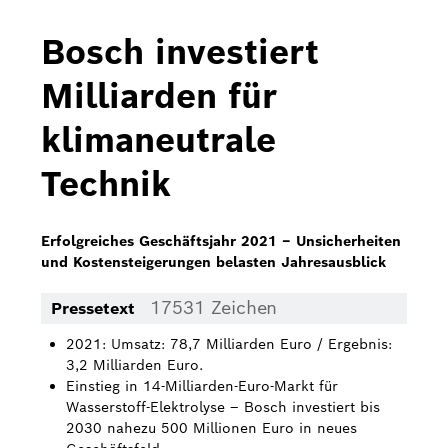
Bosch Home Comfort
Bosch investiert
Buderus
Milliarden für
Pressemappen
klimaneutrale
Hausgeräte
Technik
Downloads
Pressemappen
Erfolgreiches Geschäftsjahr 2021 – Unsicherheiten
und Kostensteigerungen belasten Jahresausblick
Fotos
17531 Zeichen
Pressetext
Videos
2021: Umsatz: 78,7 Milliarden Euro / Ergebnis:
Über uns
3,2 Milliarden Euro.
Einstieg in 14-Milliarden-Euro-Markt für
Bosch in Österreich
Wasserstoff-Elektrolyse – Bosch investiert bis
2030 nahezu 500 Millionen Euro in neues
Karriere bei Bosch in Österreich