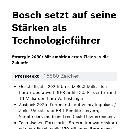
Bosch Home Comfort
Bosch setzt auf seine
Buderus
Stärken als
Pressemappen
Technologieführer
Hausgeräte
Downloads
Strategie 2030: Mit ambitionierten Zielen in die
Zukunft
Pressemappen
15580 Zeichen
Pressetext
Fotos
Geschäftsjahr 2024: Umsatz 90,3 Milliarden
Videos
Euro / operative EBIT-Rendite 3,5 Prozent / rund
13 Milliarden Euro Vorleistungen.
Über uns
Ausblick 2025: Kernmärkte mit wenig Impulsen /
Ziele: Umsatz und EBIT-Rendite steigern,
Bosch in Österreich
Vorjahresniveau beim Free-Cash-Flow erreichen.
Technischen Fortschritt fördern, Innovationskraft
Karriere bei Bosch in Österreich
stärken: Bosch stellt 250 Millionen Euro neues