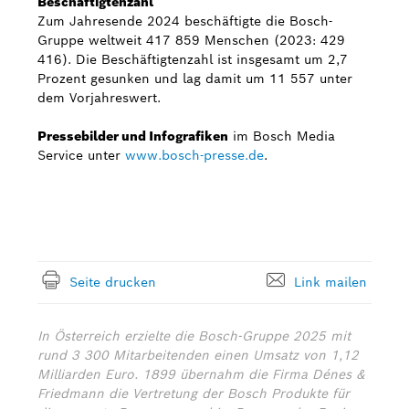
Beschäftigtenzahl
Zum Jahresende 2024 beschäftigte die Bosch-
Gruppe weltweit 417 859 Menschen (2023: 429
416). Die Beschäftigtenzahl ist insgesamt um 2,7
Prozent gesunken und lag damit um 11 557 unter
dem Vorjahreswert.
Pressebilder und Infografiken
im Bosch Media
Service unter
www.bosch-presse.de
.
Seite drucken
Link mailen
In Österreich erzielte die Bosch-Gruppe 2025 mit
rund 3 300 Mitarbeitenden einen Umsatz von 1,12
Milliarden Euro. 1899 übernahm die Firma Dénes &
Friedmann die Vertretung der Bosch Produkte für