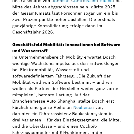
des Geschäfts von
Johnson Controls und Hitachi
bis
Mitte des Jahres abgeschlossen sein, dürfte 2025
der Gesamtumsatz laut Forschner sogar um ein bis
zwei Prozentpunkte höher ausfallen. Die erstmals
ganzjährige Konsolidierung erfolge dann im
Geschäftsjahr 2026.
Geschäftsfeld Mobilität: Innovationen bei Software
und Wasserstoff
Im Unternehmensbereich Mobility erwartet Bosch
wichtige Wachstumsimpulse aus den Entwicklungen
bei Elektromobilität, Wasserstoff und
softwaredefiniertem Fahrzeug. „Die Zukunft der
Mobilität wird von Software bestimmt – und wir
wollen als Partner der Hersteller weiter ganz vorne
mitspielen“, betonte Hartung. Auf der
Branchenmesse Auto Shanghai stellte Bosch erst
kürzlich eine ganze Reihe an
Neuheiten
vor,
darunter ein Fahrerassistenz-Baukastensystem in
drei Varianten – für das Einstiegssegment, die Mittel-
und die Oberklasse – und einen Cockpit-
Fahrzeugcomputer mit KI-Funktionen. In der