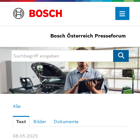
Bosch Österreich Presseforum
Presseinformationen
Allgemein/Wirtschaft
Bosch Innovationspreis
eBike Systems
Mobility
Mobility Aftermarket
Alle
Power Tools
Text
Bilder
Dokumente
Bosch Rexroth
08.05.2025