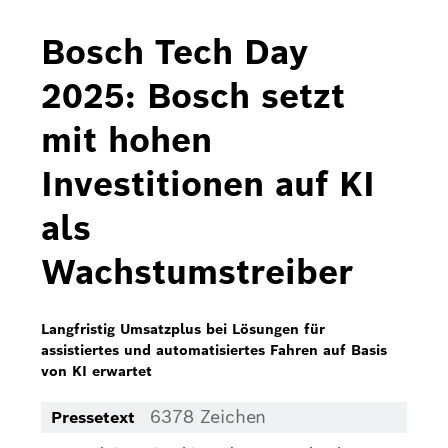
Bosch Home Comfort
Bosch Tech Day
Buderus
2025: Bosch setzt
Pressemappen
mit hohen
Hausgeräte
Investitionen auf KI
Downloads
als
Pressemappen
Wachstumstreiber
Fotos
Videos
Langfristig Umsatzplus bei Lösungen für
assistiertes und automatisiertes Fahren auf Basis
Über uns
von KI erwartet
Bosch in Österreich
6378 Zeichen
Pressetext
Karriere bei Bosch in Österreich