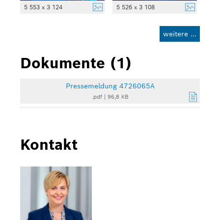
5 553 x 3 124
5 526 x 3 108
weitere ...
Dokumente (1)
Pressemeldung 4726065A
.pdf
|
96,8 KB
Kontakt