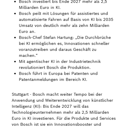
Bosch investiert bis Ende 2027 mehr als 2,5
Milliarden Euro in KI.
Bosch Weltweit
Bosch peilt mit Lösungen für assistiertes und
automatisierte Fahren auf Basis von KI bis 2035
Kontakt
Umsatz von deutlich mehr als zehn Milliarden
Euro an.
Bosch-Chef Stefan Hartung: „Die Durchbrüche
bei KI ermöglichen es, Innovationen schneller
voranzutreiben und daraus Geschäft zu
machen.“
Mit agentischer KI in der Industrietechnik
revolutioniert Bosch die Produktion.
Bosch führt in Europa bei Patenten und
Patentanmeldungen im Bereich KI.
Stuttgart - Bosch macht weiter Tempo bei der
Anwendung und Weiterentwicklung von künstlicher
Intelligenz (KI): Bis Ende 2027 will das
Technologieunternehmen mehr als 2,5 Milliarden
Euro in KI investieren. Für die Produkte und Services
von Bosch ist sie ein Innovationsbooster und