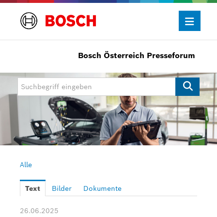
Bosch Österreich Presseforum
Presseinformationen
Allgemein/Wirtschaft
Bosch Innovationspreis
eBike Systems
Mobility
Mobility Aftermarket
Alle
Power Tools
Text
Bilder
Dokumente
Bosch Rexroth
26.06.2025