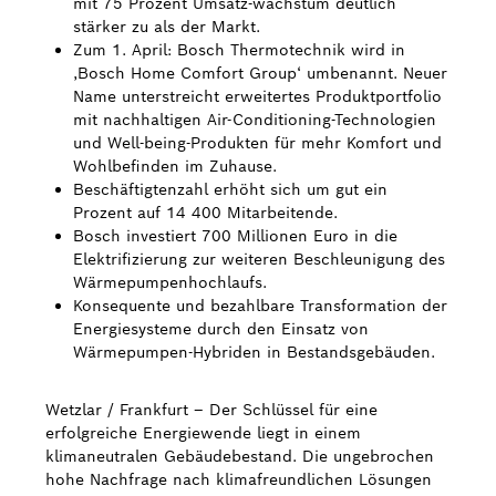
mit 75 Prozent Umsatz-wachstum deutlich
stärker zu als der Markt.
Bosch Weltweit
Zum 1. April: Bosch Thermotechnik wird in
‚Bosch Home Comfort Group‘ umbenannt. Neuer
Kontakt
Name unterstreicht erweitertes Produktportfolio
mit nachhaltigen Air-Conditioning-Technologien
und Well-being-Produkten für mehr Komfort und
Wohlbefinden im Zuhause.
Beschäftigtenzahl erhöht sich um gut ein
Prozent auf 14 400 Mitarbeitende.
Bosch investiert 700 Millionen Euro in die
Elektrifizierung zur weiteren Beschleunigung des
Wärmepumpenhochlaufs.
Konsequente und bezahlbare Transformation der
Energiesysteme durch den Einsatz von
Wärmepumpen-Hybriden in Bestandsgebäuden.
Wetzlar / Frankfurt – Der Schlüssel für eine
erfolgreiche Energiewende liegt in einem
klimaneutralen Gebäudebestand. Die ungebrochen
hohe Nachfrage nach klimafreundlichen Lösungen