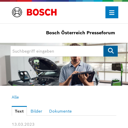
Bosch Österreich Presseforum
Presseinformationen
Allgemein/Wirtschaft
Bosch Innovationspreis
eBike Systems
Mobility
Mobility Aftermarket
Alle
Power Tools
Text
Bilder
Dokumente
Bosch Rexroth
13.03.2023