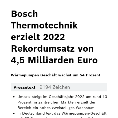
Bosch Home Comfort
Bosch
Buderus
Thermotechnik
Pressemappen
erzielt 2022
Hausgeräte
Rekordumsatz von
Downloads
4,5 Milliarden Euro
Pressemappen
Fotos
Wärmepumpen-Geschäft wächst um 54 Prozent
Videos
9194 Zeichen
Pressetext
Über uns
Umsatz steigt im Geschäftsjahr 2022 um rund 13
Prozent; in zahlreichen Märkten erzielt der
Bosch in Österreich
Bereich ein hohes zweistelliges Wachstum.
In Deutschland legt das Wärmepumpen-Geschäft
Karriere bei Bosch in Österreich