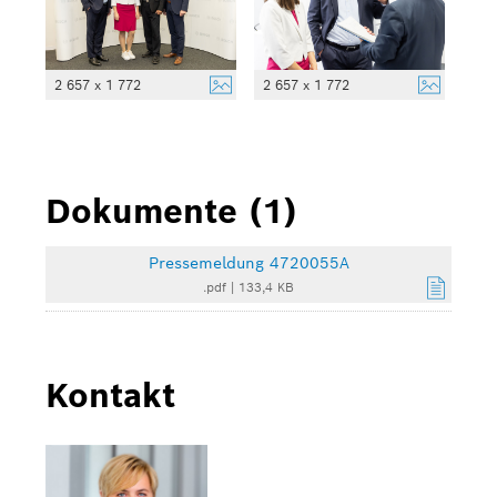
2 657 x 1 772
2 657 x 1 772
Dokumente (1)
Pressemeldung 4720055A
.pdf
|
133,4 KB
Kontakt