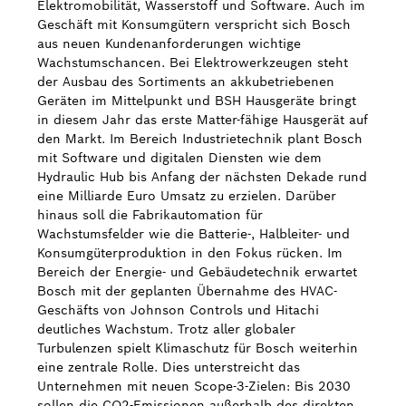
Elektromobilität, Wasserstoff und Software. Auch im
Geschäft mit Konsumgütern verspricht sich Bosch
aus neuen Kundenanforderungen wichtige
Wachstumschancen. Bei Elektrowerkzeugen steht
der Ausbau des Sortiments an akkubetriebenen
Geräten im Mittelpunkt und BSH Hausgeräte bringt
in diesem Jahr das erste Matter-fähige Hausgerät auf
den Markt. Im Bereich Industrietechnik plant Bosch
mit Software und digitalen Diensten wie dem
Hydraulic Hub bis Anfang der nächsten Dekade rund
eine Milliarde Euro Umsatz zu erzielen. Darüber
hinaus soll die Fabrikautomation für
Wachstumsfelder wie die Batterie-, Halbleiter- und
Konsumgüterproduktion in den Fokus rücken. Im
Bereich der Energie- und Gebäudetechnik erwartet
Bosch mit der geplanten Übernahme des HVAC-
Geschäfts von Johnson Controls und Hitachi
deutliches Wachstum. Trotz aller globaler
Turbulenzen spielt Klimaschutz für Bosch weiterhin
eine zentrale Rolle. Dies unterstreicht das
Unternehmen mit neuen Scope-3-Zielen: Bis 2030
sollen die CO2-Emissionen außerhalb des direkten