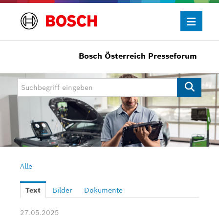
Bosch Österreich Presseforum
Presseinformationen
Allgemein/Wirtschaft
Bosch Innovationspreis
eBike Systems
Mobility
Mobility Aftermarket
Alle
Power Tools
Text
Bilder
Dokumente
Bosch Rexroth
27.05.2025