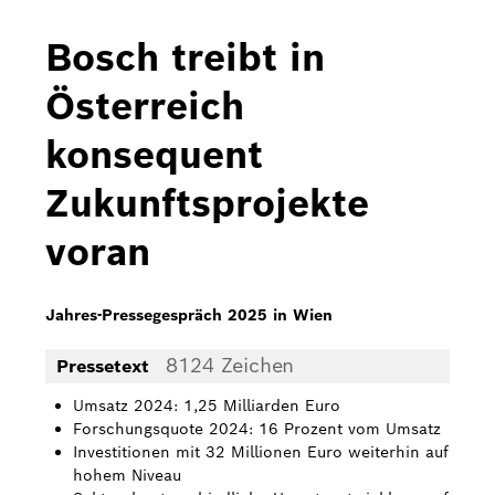
Bosch Home Comfort
Bosch treibt in
Buderus
Österreich
Pressemappen
konsequent
Hausgeräte
Zukunftsprojekte
Downloads
voran
Pressemappen
Fotos
Jahres-Pressegespräch 2025 in Wien
Videos
8124 Zeichen
Pressetext
Über uns
Umsatz 2024: 1,25 Milliarden Euro
Forschungsquote 2024: 16 Prozent vom Umsatz
Bosch in Österreich
Investitionen mit 32 Millionen Euro weiterhin auf
hohem Niveau
Karriere bei Bosch in Österreich