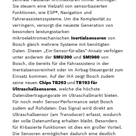
Sie steuern eine Vielzahl von sensorbasierten
Funktionen, wie ESP®, Navigation und
Fahrerassistenzsysteme. Um die Komplexität zu
verringern, versorgt die neueste Generation von
besonders leistungsstarken
mikroelektromechanischen
Inertialsensoren
von
Bosch gleich mehrere Systeme mit benötigten
Daten. Diesen „Ein-Sensor-für-alles“-Ansatz verfolgen
unter anderem der
SMU300
und
SMI980
von
Bosch, die bereits für die Fahrassistenz in der
Inertialsensoreinheit oder im Airbag-Steuergerät zum
Einsatz kommen. Auf der IAA zeigt Bosch zudem
seine neuen
Chips TB293
und
TB193 für
Ultraschallsensoren
, welche die höchste
Datenübertragungsrate im Ultraschallmarkt bieten.
Für noch mehr Sensor-Performance setzt Bosch
zudem auf Rohdaten: Das Signal wird direkt am
Ultraschallsensor (am Transducer) erfasst, wodurch
der volle Datenumfang erhalten bleibt. Besonders
für KI-basierte Funktionen ist dies ein großer Vorteil.
Die Sensoren ermöglichen dadurch eine deutlich