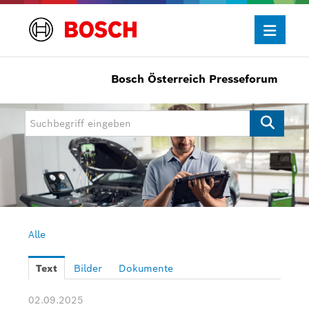
Bosch Österreich Presseforum
Presseinformationen
Allgemein/Wirtschaft
Bosch Innovationspreis
eBike Systems
Mobility
Mobility Aftermarket
Alle
Power Tools
Text
Bilder
Dokumente
Bosch Rexroth
02.09.2025