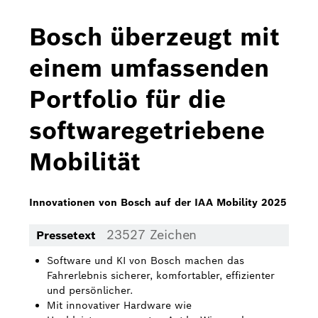
Bosch Home Comfort
Bosch überzeugt mit
Buderus
einem umfassenden
Pressemappen
Portfolio für die
Hausgeräte
softwaregetriebene
Downloads
Mobilität
Pressemappen
Fotos
Innovationen von Bosch auf der IAA Mobility 2025
Videos
23527 Zeichen
Pressetext
Über uns
Software und KI von Bosch machen das
Fahrerlebnis sicherer, komfortabler, effizienter
Bosch in Österreich
und persönlicher.
Mit innovativer Hardware wie
Karriere bei Bosch in Österreich