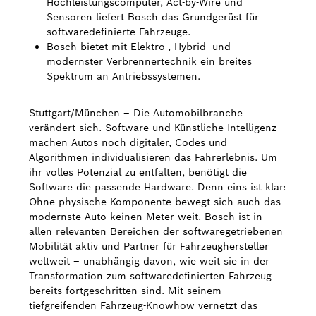
Hochleistungscomputer, Act-by-Wire und
Sensoren liefert Bosch das Grundgerüst für
Bosch Weltweit
softwaredefinierte Fahrzeuge.
Bosch bietet mit Elektro-, Hybrid- und
Kontakt
modernster Verbrennertechnik ein breites
Spektrum an Antriebssystemen.
Stuttgart/München – Die Automobilbranche
verändert sich. Software und Künstliche Intelligenz
machen Autos noch digitaler, Codes und
Algorithmen individualisieren das Fahrerlebnis. Um
ihr volles Potenzial zu entfalten, benötigt die
Software die passende Hardware. Denn eins ist klar:
Ohne physische Komponente bewegt sich auch das
modernste Auto keinen Meter weit. Bosch ist in
allen relevanten Bereichen der softwaregetriebenen
Mobilität aktiv und Partner für Fahrzeughersteller
weltweit – unabhängig davon, wie weit sie in der
Transformation zum softwaredefinierten Fahrzeug
bereits fortgeschritten sind. Mit seinem
tiefgreifenden Fahrzeug-Knowhow vernetzt das