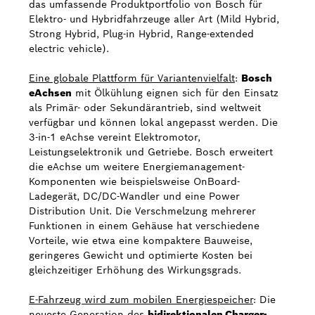
das umfassende Produktportfolio von Bosch für
Elektro- und Hybridfahrzeuge aller Art (Mild Hybrid,
Strong Hybrid, Plug-in Hybrid, Range-extended
electric vehicle).
Eine globale Plattform für Variantenvielfalt
:
Bosch
eAchsen
mit Ölkühlung eignen sich für den Einsatz
als Primär- oder Sekundärantrieb, sind weltweit
verfügbar und können lokal angepasst werden. Die
3-in-1 eAchse vereint Elektromotor,
Leistungselektronik und Getriebe. Bosch erweitert
die eAchse um weitere Energiemanagement-
Komponenten wie beispielsweise OnBoard-
Ladegerät, DC/DC-Wandler und eine Power
Distribution Unit. Die Verschmelzung mehrerer
Funktionen in einem Gehäuse hat verschiedene
Vorteile, wie etwa eine kompaktere Bauweise,
geringeres Gewicht und optimierte Kosten bei
gleichzeitiger Erhöhung des Wirkungsgrads.
E-Fahrzeug wird zum mobilen Energiespeicher
: Die
neueste Generation des
bidirektionalen Charger-