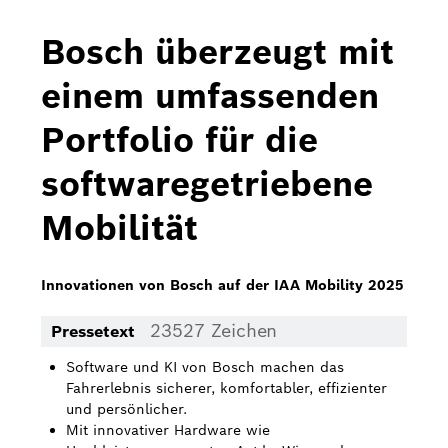
Bosch Home Comfort
Bosch überzeugt mit
Buderus
einem umfassenden
Pressemappen
Portfolio für die
Hausgeräte
softwaregetriebene
Downloads
Mobilität
Pressemappen
Fotos
Innovationen von Bosch auf der IAA Mobility 2025
Videos
23527 Zeichen
Pressetext
Über uns
Software und KI von Bosch machen das
Fahrerlebnis sicherer, komfortabler, effizienter
Bosch in Österreich
und persönlicher.
Mit innovativer Hardware wie
Karriere bei Bosch in Österreich