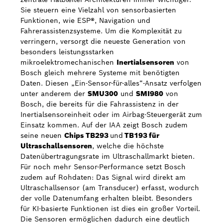
Sie steuern eine Vielzahl von sensorbasierten
Funktionen, wie ESP®, Navigation und
Fahrerassistenzsysteme. Um die Komplexität zu
verringern, versorgt die neueste Generation von
besonders leistungsstarken
mikroelektromechanischen
Inertialsensoren
von
Bosch gleich mehrere Systeme mit benötigten
Daten. Diesen „Ein-Sensor-für-alles“-Ansatz verfolgen
unter anderem der
SMU300
und
SMI980
von
Bosch, die bereits für die Fahrassistenz in der
Inertialsensoreinheit oder im Airbag-Steuergerät zum
Einsatz kommen. Auf der IAA zeigt Bosch zudem
seine neuen
Chips TB293
und
TB193 für
Ultraschallsensoren
, welche die höchste
Datenübertragungsrate im Ultraschallmarkt bieten.
Für noch mehr Sensor-Performance setzt Bosch
zudem auf Rohdaten: Das Signal wird direkt am
Ultraschallsensor (am Transducer) erfasst, wodurch
der volle Datenumfang erhalten bleibt. Besonders
für KI-basierte Funktionen ist dies ein großer Vorteil.
Die Sensoren ermöglichen dadurch eine deutlich