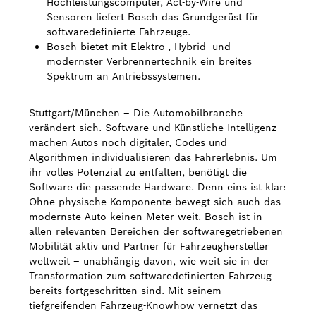
Hochleistungscomputer, Act-by-Wire und
Sensoren liefert Bosch das Grundgerüst für
Bosch Weltweit
softwaredefinierte Fahrzeuge.
Bosch bietet mit Elektro-, Hybrid- und
Kontakt
modernster Verbrennertechnik ein breites
Spektrum an Antriebssystemen.
Stuttgart/München – Die Automobilbranche
verändert sich. Software und Künstliche Intelligenz
machen Autos noch digitaler, Codes und
Algorithmen individualisieren das Fahrerlebnis. Um
ihr volles Potenzial zu entfalten, benötigt die
Software die passende Hardware. Denn eins ist klar:
Ohne physische Komponente bewegt sich auch das
modernste Auto keinen Meter weit. Bosch ist in
allen relevanten Bereichen der softwaregetriebenen
Mobilität aktiv und Partner für Fahrzeughersteller
weltweit – unabhängig davon, wie weit sie in der
Transformation zum softwaredefinierten Fahrzeug
bereits fortgeschritten sind. Mit seinem
tiefgreifenden Fahrzeug-Knowhow vernetzt das