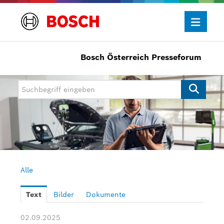
Bosch Österreich Presseforum
Presseinformationen
Allgemein/Wirtschaft
Bosch Innovationspreis
eBike Systems
Mobility
Mobility Aftermarket
Alle
Power Tools
Text
Bilder
Dokumente
Bosch Rexroth
02.09.2025