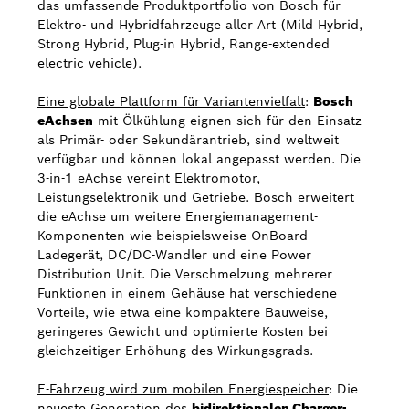
das umfassende Produktportfolio von Bosch für
Elektro- und Hybridfahrzeuge aller Art (Mild Hybrid,
Strong Hybrid, Plug-in Hybrid, Range-extended
electric vehicle).
Eine globale Plattform für Variantenvielfalt
:
Bosch
eAchsen
mit Ölkühlung eignen sich für den Einsatz
als Primär- oder Sekundärantrieb, sind weltweit
verfügbar und können lokal angepasst werden. Die
3-in-1 eAchse vereint Elektromotor,
Leistungselektronik und Getriebe. Bosch erweitert
die eAchse um weitere Energiemanagement-
Komponenten wie beispielsweise OnBoard-
Ladegerät, DC/DC-Wandler und eine Power
Distribution Unit. Die Verschmelzung mehrerer
Funktionen in einem Gehäuse hat verschiedene
Vorteile, wie etwa eine kompaktere Bauweise,
geringeres Gewicht und optimierte Kosten bei
gleichzeitiger Erhöhung des Wirkungsgrads.
E-Fahrzeug wird zum mobilen Energiespeicher
: Die
neueste Generation des
bidirektionalen Charger-