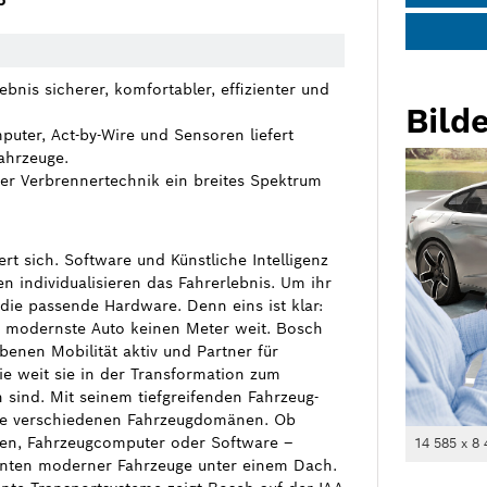
5
nis sicherer, komfortabler, effizienter und
Bilde
uter, Act-by-Wire und Sensoren liefert
ahrzeuge.
ter Verbrennertechnik ein breites Spektrum
t sich. Software und Künstliche Intelligenz
 individualisieren das Fahrerlebnis. Um ihr
e die passende Hardware. Denn eins ist klar:
 modernste Auto keinen Meter weit. Bosch
ebenen Mobilität aktiv und Partner für
ie weit sie in der Transformation zum
n sind. Mit seinem tiefgreifenden Fahrzeug-
ie verschiedenen Fahrzeugdomänen. Ob
ren, Fahrzeugcomputer oder Software –
14 585 x 8 
enten moderner Fahrzeuge unter einem Dach.