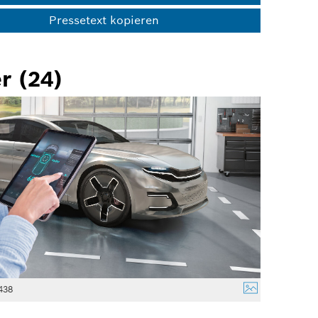
Pressetext kopieren
r (24)
438