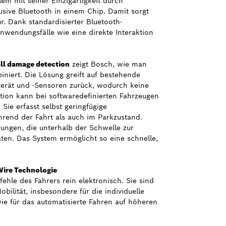
em mit seiner Einzigartigkeit durch
sive Bluetooth in einem Chip. Damit sorgt
r. Dank standardisierter Bluetooth-
wendungsfälle wie eine direkte Interaktion
ll damage detection
zeigt Bosch, wie man
niert. Die Lösung greift auf bestehende
erät und -Sensoren zurück, wodurch keine
ction kann bei softwaredefinierten Fahrzeugen
 Sie erfasst selbst geringfügige
end der Fahrt als auch im Parkzustand.
rungen, die unterhalb der Schwelle zur
aten. Das System ermöglicht so eine schnelle,
Wire Technologie
hle des Fahrers rein elektronisch. Sie sind
ilität, insbesondere für die individuelle
e für das automatisierte Fahren auf höheren