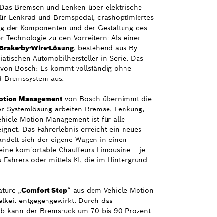
 Das Bremsen und Lenken über elektrische
für Lenkrad und Bremspedal, crashoptimiertes
rung der Komponenten und der Gestaltung des
 Technologie zu den Vorreitern: Als einer
Brake-by-Wire-Lösung
, bestehend aus By-
atischen Automobilhersteller in Serie. Das
von Bosch: Es kommt vollständig ohne
d Bremssystem aus.
Motion Management
von Bosch übernimmt die
ser Systemlösung arbeiten Bremse, Lenkung,
hicle Motion Management ist für alle
gnet. Das Fahrerlebnis erreicht ein neues
andelt sich der eigene Wagen in einen
eine komfortable Chauffeurs-Limousine – je
Fahrers oder mittels KI, die im Hintergrund
ture „
Comfort Stop
“ aus dem Vehicle Motion
lkeit entgegengewirkt. Durch das
b kann der Bremsruck um 70 bis 90 Prozent