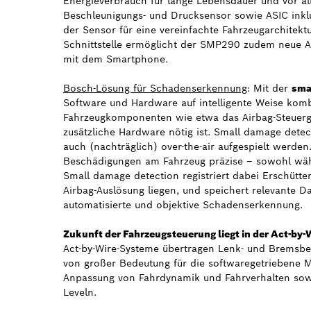
Energieverbrauch für lange Lebensdauer und vor all
Beschleunigungs- und Drucksensor sowie ASIC inklu
der Sensor für eine vereinfachte Fahrzeugarchitektu
Schnittstelle ermöglicht der SMP290 zudem neue An
mit dem Smartphone.
Bosch-Lösung für Schadenserkennung
: Mit der
sma
Software und Hardware auf intelligente Weise kombi
Fahrzeugkomponenten wie etwa das Airbag-Steuerg
zusätzliche Hardware nötig ist. Small damage dete
auch (nachträglich) over-the-air aufgespielt werden.
Beschädigungen am Fahrzeug präzise – sowohl währ
Small damage detection registriert dabei Erschütte
Airbag-Auslösung liegen, und speichert relevante D
automatisierte und objektive Schadenserkennung.
Zukunft der Fahrzeugsteuerung liegt in der Act-by-
Act-by-Wire-Systeme übertragen Lenk- und Bremsbefe
von großer Bedeutung für die softwaregetriebene Mob
Anpassung von Fahrdynamik und Fahrverhalten sowi
Leveln.