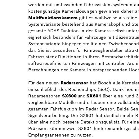
werden mit umfassenden Fahrassistenzsystemen aus
kostengünstige Kameralösungen gewinnen daher a
Multifunktionskamera
gibt es wahlweise als reine
Systemvariante bestehend aus Kamerakopf und Steue
gesamte ADAS-Funktion in der Kamera selbst unterge
eignet sich besonders für Fahrzeuge mit dezentralen
Systemvariante hingegen stellt einen Zwischenschr
dar. Sie ist besonders für Fahrzeughersteller attrakt
Fahrassistenz-Funktionen in ihren Bestandsarchitekt
softwaredefinierten Fahrzeugen mit zentralen Archi
Berechnungen der Kamera in entsprechenden Hochl
Für den neuen
Radarsensor
hat Bosch alle Kernelem
einschließlich des Rechenchips (SoC). Dank hochm
Radarsensoren
SX600
und
SX601
über eine rund 3
vergleichbare Modelle und erlauben eine vollständi
gesamten Fahrfunktion im Radar-Sensor. Beide Sens
Signalverarbeitung. Der SX601 hat deutlich mehr R
über eine noch bessere Detektionsqualität. Für ein
Präzision können zwei SX601 hintereinandergescha
Empfangsantennen zu nutzen.