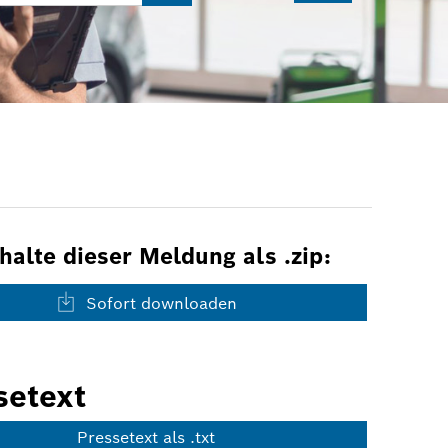
nhalte dieser Meldung als .zip:
Sofort downloaden
setext
Pressetext als .txt