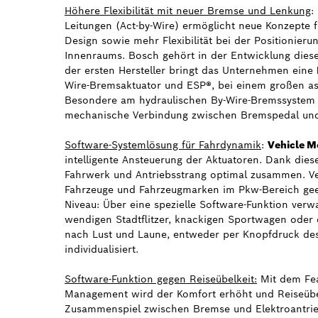
Höhere Flexibilität mit neuer Bremse und Lenkung
:
Leitungen (Act-by-Wire) ermöglicht neue Konzepte 
Design sowie mehr Flexibilität bei der Positionie
Innenraums. Bosch gehört in der Entwicklung dieser
der ersten Hersteller bringt das Unternehmen eine
Wire-Bremsaktuator und ESP®, bei einem großen asi
Besondere am hydraulischen By-Wire-Bremssystem 
mechanische Verbindung zwischen Bremspedal un
Software-Systemlösung für Fahrdynamik
:
Vehicle 
intelligente Ansteuerung der Aktuatoren. Dank die
Fahrwerk und Antriebsstrang optimal zusammen. Ve
Fahrzeuge und Fahrzeugmarken im Pkw-Bereich geei
Niveau: Über eine spezielle Software-Funktion verw
wendigen Stadtflitzer, knackigen Sportwagen oder 
nach Lust und Laune, entweder per Knopfdruck des 
individualisiert.
Software-Funktion gegen Reiseübelkeit:
Mit dem Fea
Management wird der Komfort erhöht und Reiseübe
Zusammenspiel zwischen Bremse und Elektroantrie