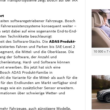
ente Transportsysteme zeigt Bosch auf der IAA
ort
keiten softwaregetriebener Fahrzeuge. Bosch
t Fahrerassistenzsysteme konsequent weiter –
setzt dabei auf eine sogenannte End-to-End-
mten Technikkette beschleunigt
keit des Software-Stacks. Die
ADAS Produkt-
istiertes Fahren und Parken bis SAE-Level 2
segment, die Mittel- und die Oberklasse. Die
10 000 x 7 
ang der Software, der Anzahl und
chenleistung. Hard- und Software können
nt erwerben. Bis jetzt hat sich eine
e Bosch ADAS Produkt-Familie in
die Variante für die Mittel- als auch für die
ls für den Endkunden am Markt verfügbar sind
zeugs wie ein zusätzlicher Sensor erweitern.
ormationen über schwierige Wetter- und
mehr Fahrzeuge, auch günstigere Modelle,