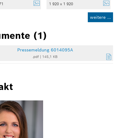
71
1 920 x 1 920
weitere ...
mente (1)
Pressemeldung 6014095A
.pdf
|
145,1 KB
akt