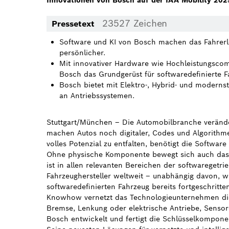
Innovationen von Bosch auf der IAA Mobility 202
23527 Zeichen
Pressetext
Software und KI von Bosch machen das Fahrerleb
persönlicher.
Mit innovativer Hardware wie Hochleistungscomp
Bosch das Grundgerüst für softwaredefinierte F
Bosch bietet mit Elektro-, Hybrid- und moderns
an Antriebssystemen.
Stuttgart/München – Die Automobilbranche veränder
machen Autos noch digitaler, Codes und Algorithmen
volles Potenzial zu entfalten, benötigt die Softwar
Ohne physische Komponente bewegt sich auch das
ist in allen relevanten Bereichen der softwaregetri
Fahrzeughersteller weltweit – unabhängig davon, w
softwaredefinierten Fahrzeug bereits fortgeschritte
Knowhow vernetzt das Technologieunternehmen d
Bremse, Lenkung oder elektrische Antriebe, Senso
Bosch entwickelt und fertigt die Schlüsselkompon