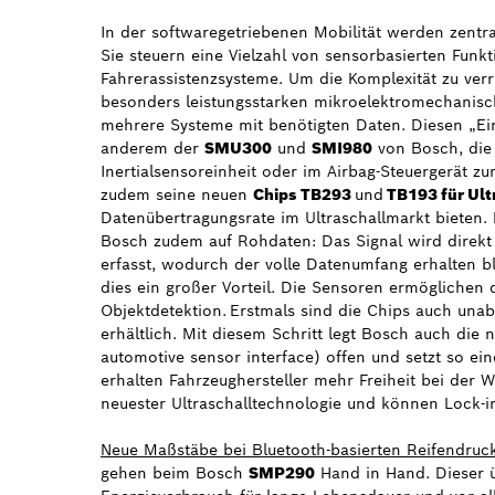
In der softwaregetriebenen Mobilität werden zentra
Sie steuern eine Vielzahl von sensorbasierten Funk
Fahrerassistenzsysteme. Um die Komplexität zu verr
besonders leistungsstarken mikroelektromechanis
mehrere Systeme mit benötigten Daten. Diesen „Ein-
anderem der
SMU300
und
SMI980
von Bosch, die b
Inertialsensoreinheit oder im Airbag-Steuergerät z
zudem seine neuen
Chips TB293
und
TB193 für Ult
Datenübertragungsrate im Ultraschallmarkt bieten.
Bosch zudem auf Rohdaten: Das Signal wird direkt
erfasst, wodurch der volle Datenumfang erhalten ble
dies ein großer Vorteil. Die Sensoren ermöglichen 
Objektdetektion. Erstmals sind die Chips auch una
erhältlich. Mit diesem Schritt legt Bosch auch die n
automotive sensor interface) offen und setzt so e
erhalten Fahrzeughersteller mehr Freiheit bei der W
neuester Ultraschalltechnologie und können Lock-i
Neue Maßstäbe bei Bluetooth-basierten Reifendruc
gehen beim Bosch
SMP290
Hand in Hand. Dieser 