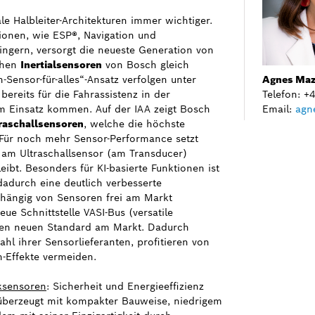
le Halbleiter-Architekturen immer wichtiger.
tionen, wie ESP®, Navigation und
ingern, versorgt die neueste Generation von
chen
Inertialsensoren
von Bosch gleich
Sensor-für-alles“-Ansatz verfolgen unter
Agnes Maz
ereits für die Fahrassistenz in der
Telefon: 
um Einsatz kommen. Auf der IAA zeigt Bosch
Email:
agn
raschallsensoren
, welche die höchste
 Für noch mehr Sensor-Performance setzt
 am Ultraschallsensor (am Transducer)
ibt. Besonders für KI-basierte Funktionen ist
dadurch eine deutlich verbesserte
bhängig von Sensoren frei am Markt
eue Schnittstelle VASI-Bus (versatile
inen neuen Standard am Markt. Dadurch
ahl ihrer Sensorlieferanten, profitieren von
n-Effekte vermeiden.
ksensoren
: Sicherheit und Energieeffizienz
überzeugt mit kompakter Bauweise, niedrigem