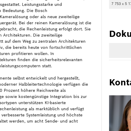
7 753 x 5 1
gestattet. Leistungsstarke und
n Bedeutung. Die Bosch
 Kameralösung oder als neue zweiteilige
rgerät. Bei der reinen Kameralösung ist die
bracht, die Rechenleistung erfolgt dort. Sie
Doku
 Architekturen. Die zweiteilige
itt auf dem Weg zu zentralen Architekturen
iv, die bereits heute von fortschrittlichen
uren profitieren wollen. In
tekturen finden die sicherheitsrelevanten
eistungscomputern statt.
ente selbst entwickelt und hergestellt,
Kont
oderner Halbleitertechnologie verfügen die
0 Prozent höhere Reichweite als
ge sowie kostengünstige Integration bis zur
ortypen unterstützen KI-basierte
echenleistung als marktüblich und verfügt
e verbesserte Systemleistung und höchste
ltet werden, um acht Sende- und acht