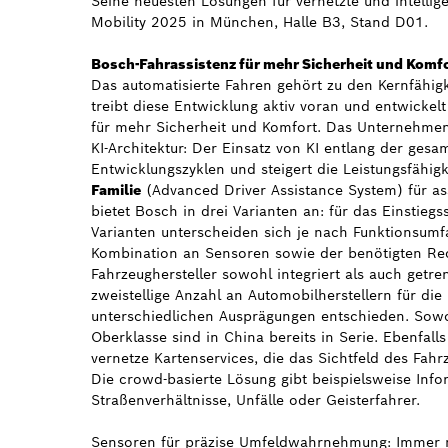
Seine neuesten Lösungen für vernetzte und intellig
Mobility 2025 in München, Halle B3, Stand D01.
Bosch-Fahrassistenz für mehr Sicherheit und Komf
Das automatisierte Fahren gehört zu den Kernfähig
treibt diese Entwicklung aktiv voran und entwickel
für mehr Sicherheit und Komfort. Das Unternehmen 
KI-Architektur: Der Einsatz von KI entlang der gesa
Entwicklungszyklen und steigert die Leistungsfähig
Familie
(Advanced Driver Assistance System) für ass
bietet Bosch in drei Varianten an: für das Einstiegs
Varianten unterscheiden sich je nach Funktionsumf
Kombination an Sensoren sowie der benötigten Re
Fahrzeughersteller sowohl integriert als auch getren
zweistellige Anzahl an Automobilherstellern für di
unterschiedlichen Ausprägungen entschieden. Sowohl 
Oberklasse sind in China bereits in Serie. Ebenfal
vernetze Kartenservices, die das Sichtfeld des Fahr
Die crowd-basierte Lösung gibt beispielsweise Inf
Straßenverhältnisse, Unfälle oder Geisterfahrer.
Sensoren für präzise Umfeldwahrnehmung
: Immer 