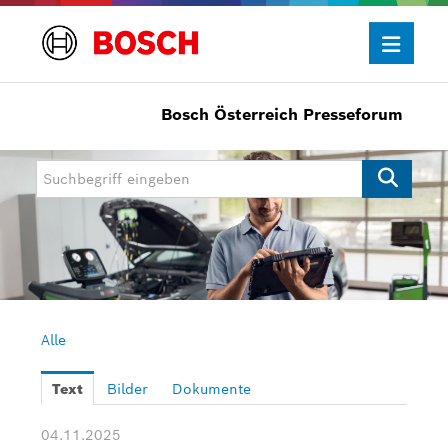
Bosch Österreich Presseforum
Presseinformationen
Allgemein/Wirtschaft
Bosch Innovationspreis
eBike Systems
Mobility
Mobility Aftermarket
Alle
Power Tools
Text
Bilder
Dokumente
Bosch Rexroth
04.11.2025