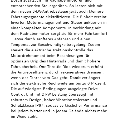
Bosch zusätzlich mit Radnabenmotoren und
entsprechenden Steuergeräten. So lassen sich mit
dem neuen 3-kW-Antriebssteuergerät auch kleinere
Fahrzeugsegmente elektrifizieren. Die Einheit vereint
Inverter, Motormanagement und Steuerfunktionen in
einer kompakten Komponente. In Verbindung mit
dem Radnabenmotor sorgt sie für mehr Fahrkomfort
– etwa durch sanfteres Anfahren und einen
Tempomat zur Geschwindigkeitsregelung. Zudem
steuert die elektrische Traktionskontrolle das
Motordrehmoment beim Beschleunigen für
optimalen Grip des Hinterrads und damit höhere
Fahrsicherheit. One-Throttle-Ride wiederum erhöht
die Antriebseffizienz durch regeneratives Bremsen,
wenn der Fahrer vom Gas geht. Damit verlängert
sich die elektrische Reichweite um bis zu 8 Prozent.
Die auf widrigste Bedingungen ausgelegte Drive
Control Unit mit 2 kW Leistung überzeugt mit
robustem Design, hoher Vibrationstoleranz und
Schutzklasse IP67, sodass verlässlicher Performance
bei jedem Wetter und in jedem Gelände nichts mehr
im Wege steht.