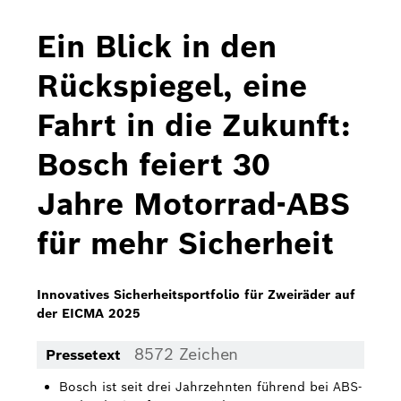
Bosch Home Comfort
Ein Blick in den
Buderus
Rückspiegel, eine
Pressemappen
Fahrt in die Zukunft:
Hausgeräte
Bosch feiert 30
Downloads
Jahre Motorrad-ABS
Pressemappen
für mehr Sicherheit
Fotos
Videos
Innovatives Sicherheitsportfolio für Zweiräder auf
der EICMA 2025
Über uns
8572 Zeichen
Pressetext
Bosch in Österreich
Bosch ist seit drei Jahrzehnten führend bei ABS-
Karriere bei Bosch in Österreich