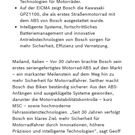
Technologien für Motorräder.
Auf der EICMA zeigt Bosch die Kawasaki
Bosch Weltweit
GPZ1100, die als erstes Straßenmotorrad mit
dem ABS von Bosch ausgestattet wurde.
Kontakt
Intelligente Systeme, fortschrittliches
Batteriemanagement und innovative
Antriebstechnologien von Bosch sorgen für
mehr Sicherheit, Effizienz und Vernetzung.
Mailand, Italien – Vor 30 Jahren brachte Bosch sein
erstes seriengefertigtes Motorrad-ABS auf den Markt
– ein markanter Meilenstein auf dem Weg hin zu
mehr Sicherheit für Motorradfahrer. Seither macht
Bosch das Biken beständig sicherer: Aus den ABS-
Anfängen sind ausgeklügelte Systeme geworden,
darunter die Motorradstabilitätskontrolle – kurz
MSC – sowie hochmoderne
Fahrassistenztechnologien. „Seit 30 Jahren verfolgt
Bosch ein klares Ziel: mehr Sicherheit für
Motorradfahrer durch Innovationen, höhere
Präzision und intelligente Technologien“, sagt Geoff