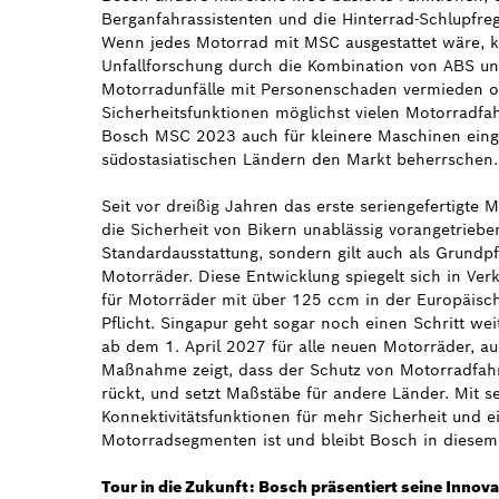
Berganfahrassistenten und die Hinterrad-Schlupfreg
Wenn jedes Motorrad mit MSC ausgestattet wäre, k
Unfallforschung durch die Kombination von ABS und
Motorradunfälle mit Personenschaden vermieden o
Sicherheitsfunktionen möglichst vielen Motorradfa
Bosch MSC 2023 auch für kleinere Maschinen eingef
südostasiatischen Ländern den Markt beherrschen.
Seit vor dreißig Jahren das erste seriengefertigte
die Sicherheit von Bikern unablässig vorangetriebe
Standardausstattung, sondern gilt auch als Grundpf
Motorräder. Diese Entwicklung spiegelt sich in Ver
für Motorräder mit über 125 ccm in der Europäisch
Pflicht. Singapur geht sogar noch einen Schritt wei
ab dem 1. April 2027 für alle neuen Motorräder, a
Maßnahme zeigt, dass der Schutz von Motorradfah
rückt, und setzt Maßstäbe für andere Länder. Mit 
Konnektivitätsfunktionen für mehr Sicherheit und ei
Motorradsegmenten ist und bleibt Bosch in diesem
Tour in die Zukunft: Bosch präsentiert seine Inno