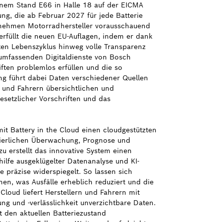
einem Stand E66 in Halle 18 auf der EICMA
g, die ab Februar 2027 für jede Batterie
ternehmen Motorradhersteller vorausschauend
erfüllt die neuen EU-Auflagen, indem er dank
en Lebenszyklus hinweg volle Transparenz
 umfassenden Digitaldienste von Bosch
ten problemlos erfüllen und die so
ng führt dabei Daten verschiedener Quellen
und Fahrern übersichtlichen und
esetzlicher Vorschriften und das
it Battery in the Cloud einen cloudgestützten
nuierlichen Überwachung, Prognose und
zu erstellt das innovative System einen
thilfe ausgeklügelter Datenanalyse und KI-
e präzise widerspiegelt. So lassen sich
en, was Ausfälle erheblich reduziert und die
 Cloud liefert Herstellern und Fahrern mit
ng und -verlässlichkeit unverzichtbare Daten.
t den aktuellen Batteriezustand