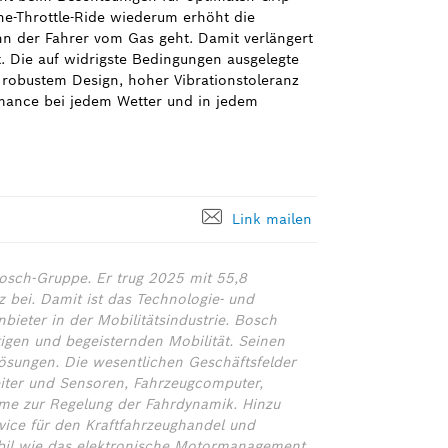
ne-Throttle-Ride wiederum erhöht die
nn der Fahrer vom Gas geht. Damit verlängert
t. Die auf widrigste Bedingungen ausgelegte
 robustem Design, hoher Vibrationstoleranz
rmance bei jedem Wetter und in jedem
Link mailen
osch-Gruppe. Er trug 2025 mit 55,8
bei. Damit ist das Technologie- und
ieter in der Mobilitätsindustrie. Bosch
ltigen und begeisternden Mobilität. Seinen
lösungen. Die wesentlichen Geschäftsfelder
leiter und Sensoren, Fahrzeugcomputer,
teme zur Regelung der Fahrdynamik. Hinzu
ice für den Kraftfahrzeughandel und
obil wie das elektronische Motormanagement,