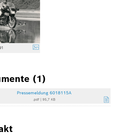
91
mente (1)
Pressemeldung 6018115A
.pdf
|
95,7 KB
akt