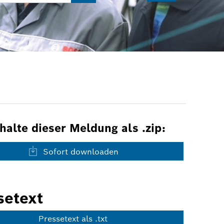
nhalte dieser Meldung als .zip:
Sofort downloaden
setext
Pressetext als .txt