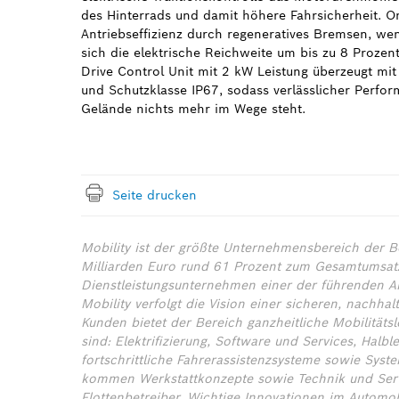
des Hinterrads und damit höhere Fahrsicherheit. O
Antriebseffizienz durch regeneratives Bremsen, we
sich die elektrische Reichweite um bis zu 8 Prozen
Drive Control Unit mit 2 kW Leistung überzeugt mit
und Schutzklasse IP67, sodass verlässlicher Perfo
Gelände nichts mehr im Wege steht.
Seite drucken
Mobility ist der größte Unternehmensbereich der B
Milliarden Euro rund 61 Prozent zum Gesamtumsatz 
Dienstleistungsunternehmen einer der führenden Anb
Mobility verfolgt die Vision einer sicheren, nachha
Kunden bietet der Bereich ganzheitliche Mobilitäts
sind: Elektrifizierung, Software und Services, Halb
fortschrittliche Fahrerassistenzsysteme sowie Sys
kommen Werkstattkonzepte sowie Technik und Serv
Flottenbetreiber. Wichtige Innovationen im Autom