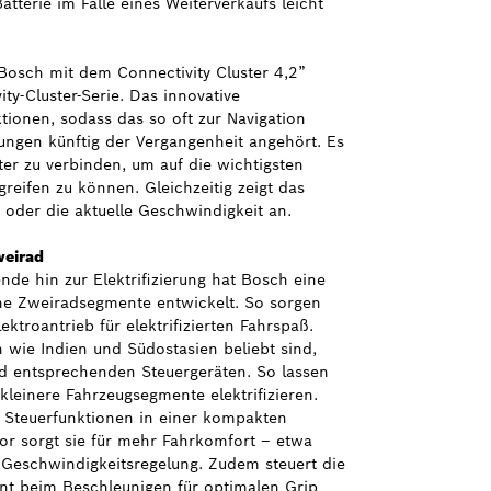
tterie im Falle eines Weiterverkaufs leicht
Bosch mit dem Connectivity Cluster 4,2”
y-Cluster-Serie. Das innovative
tionen, sodass das so oft zur Navigation
ungen künftig der Vergangenheit angehört. Es
er zu verbinden, um auf die wichtigsten
reifen zu können. Gleichzeitig zeigt das
 oder die aktuelle Geschwindigkeit an.
weirad
de hin zur Elektrifizierung hat Bosch eine
ne Zweiradsegmente entwickelt. So sorgen
ktroantrieb für elektrifizierten Fahrspaß.
 wie Indien und Südostasien beliebt sind,
d entsprechenden Steuergeräten. So lassen
leinere Fahrzeugsegmente elektrifizieren.
 Steuerfunktionen in einer kompakten
 sorgt sie für mehr Fahrkomfort – etwa
Geschwindigkeitsregelung. Zudem steuert die
nt beim Beschleunigen für optimalen Grip