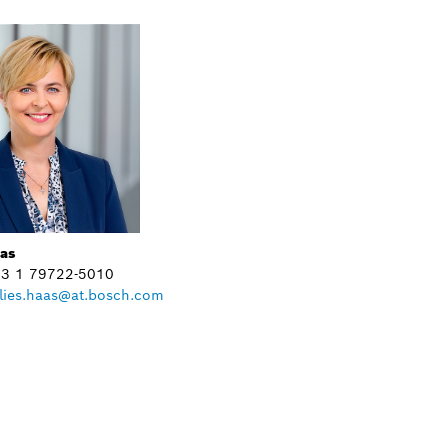
aas
+43 1 79722-5010
lies.haas@at.bosch.com