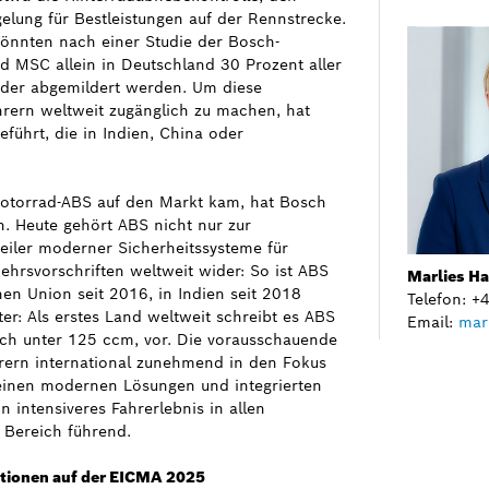
elung für Bestleistungen auf der Rennstrecke.
önnten nach einer Studie der Bosch-
 MSC allein in Deutschland 30 Prozent aller
der abgemildert werden. Um diese
hrern weltweit zugänglich zu machen, hat
ührt, die in Indien, China oder
 Motorrad-ABS auf den Markt kam, hat Bosch
n. Heute gehört ABS nicht nur zur
eiler moderner Sicherheitssysteme für
kehrsvorschriften weltweit wider: So ist ABS
Marlies H
en Union seit 2016, in Indien seit 2018
Telefon: 
ter: Als erstes Land weltweit schreibt es ABS
Email:
mar
uch unter 125 ccm, vor. Die vorausschauende
rern international zunehmend in den Fokus
seinen modernen Lösungen und integrierten
n intensiveres Fahrerlebnis in allen
 Bereich führend.
vationen auf der EICMA 2025