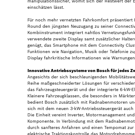
manipulationssicher, womit sich der Restwert der Ba
einschätzen lässt.
Für noch mehr vernetzten Fahrkomfort präsentiert 
Round den jüngsten Neuzugang zu seiner Connectivit
Kombiinstrument integriert nahtlos Vernetzungsfunk
verwendete zweite Display samt zusätzlicher Halter
genügt, das Smartphone mit dem Connectivity Clust
Funktionen wie Navigation, Musik oder Telefonie zug
Display fahrkritische Informationen wie Warnungen
Innovative Antriebssysteme von Bosch für jedes Z
Angesichts der sich beschleunigenden Mobilitätswen
Reihe maßgeschneiderter Lösungen für verschiede
das Fahrzeugsteuergerät und der integrierte 6-kW-Ele
Kleinere Fahrzeugklassen, die besonders in Märkten
bedient Bosch zusätzlich mit Radnabenmotoren un
sich mit dem neuen 3-kW-Antriebssteuergerät auch k
Die Einheit vereint Inverter, Motormanagement und
Komponente. In Verbindung mit dem Radnabenmotor
durch sanfteres Anfahren und einen Tempomat zur 
elektrische Traktionskontrolle das Motordrehmome