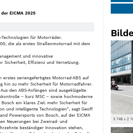
uf der EICMA 2025
Bilde
S-Technologien für Motorräder.
00, die als erstes Straßenmotorrad mit dem
emanagement und innovative
 Sicherheit, Effizienz und Vernetzung.
n erstes seriengefertigtes Motorrad-ABS auf
 hin zu mehr Sicherheit für Motorradfahrer.
 Aus den ABS-Anfängen sind ausgeklügelte
tskontrolle – kurz MSC – sowie hochmoderne
 Bosch ein klares Ziel: mehr Sicherheit für
n und intelligente Technologien“, sagt Geoff
r and Powersports von Bosch, auf der EICMA
3 748 x 2 1
sten Neuerungen bei Zweirad- und
ahrzehnte beständiger Innovation stehen,