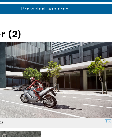
Pressetext kopieren
r (2)
08