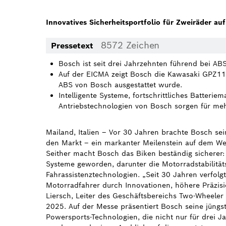
Innovatives Sicherheitsportfolio für Zweiräder a
8572 Zeichen
Pressetext
Bosch ist seit drei Jahrzehnten führend bei AB
Auf der EICMA zeigt Bosch die Kawasaki GPZ11
ABS von Bosch ausgestattet wurde.
Intelligente Systeme, fortschrittliches Batteri
Antriebstechnologien von Bosch sorgen für mehr
Mailand, Italien – Vor 30 Jahren brachte Bosch sei
den Markt – ein markanter Meilenstein auf dem Weg
Seither macht Bosch das Biken beständig sicherer:
Systeme geworden, darunter die Motorradstabilitä
Fahrassistenztechnologien. „Seit 30 Jahren verfolgt
Motorradfahrer durch Innovationen, höhere Präzisio
Liersch, Leiter des Geschäftsbereichs Two-Wheele
2025. Auf der Messe präsentiert Bosch seine jüng
Powersports-Technologien, die nicht nur für drei J