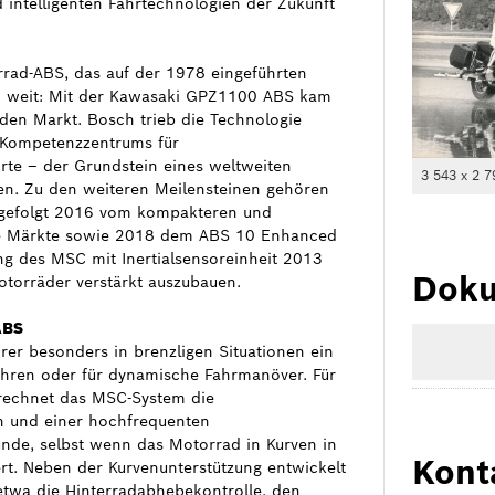
 intelligenten Fahrtechnologien der Zukunft
rad-ABS, das auf der 1978 eingeführten
so weit: Mit der Kawasaki GPZ1100 ABS kam
den Markt. Bosch trieb die Technologie
 Kompetenzzentrums für
rte – der Grundstein eines weltweiten
3 543 x 2 7
ren. Zu den weiteren Meilensteinen gehören
 gefolgt 2016 vom kompakteren und
nde Märkte sowie 2018 dem ABS 10 Enhanced
ng des MSC mit Inertialsensoreinheit 2013
Doku
otorräder verstärkt auszubauen.
ABS
hrer besonders in brenzligen Situationen ein
ahren oder für dynamische Fahrmanöver. Für
rechnet das MSC-System die
n und einer hochfrequenten
unde, selbst wenn das Motorrad in Kurven in
Kont
rt. Neben der Kurvenunterstützung entwickelt
etwa die Hinterradabhebekontrolle, den