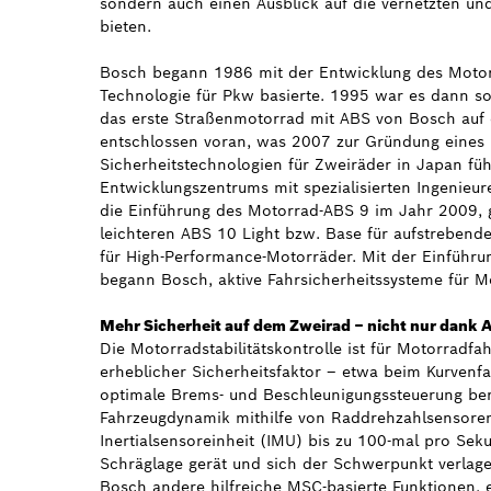
sondern auch einen Ausblick auf die vernetzten und
bieten.
Bosch begann 1986 mit der Entwicklung des Motor
Technologie für Pkw basierte. 1995 war es dann 
das erste Straßenmotorrad mit ABS von Bosch auf 
entschlossen voran, was 2007 zur Gründung eines
Sicherheitstechnologien für Zweiräder in Japan füh
Entwicklungszentrums mit spezialisierten Ingenieu
die Einführung des Motorrad-ABS 9 im Jahr 2009,
leichteren ABS 10 Light bzw. Base für aufstrebe
für High-Performance-Motorräder. Mit der Einführu
begann Bosch, aktive Fahrsicherheitssysteme für M
Mehr Sicherheit auf dem Zweirad – nicht nur dank 
Die Motorradstabilitätskontrolle ist für Motorradfa
erheblicher Sicherheitsfaktor – etwa beim Kurvenf
optimale Brems- und Beschleunigungssteuerung be
Fahrzeugdynamik mithilfe von Raddrehzahlsensore
Inertialsensoreinheit (IMU) bis zu 100-mal pro Sek
Schräglage gerät und sich der Schwerpunkt verlage
Bosch andere hilfreiche MSC-basierte Funktionen, 