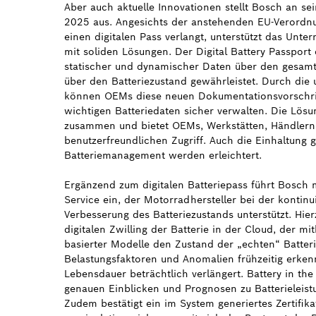
Aber auch aktuelle Innovationen stellt Bosch an s
2025 aus. Angesichts der anstehenden EU-Verordnun
einen digitalen Pass verlangt, unterstützt das Un
mit soliden Lösungen. Der Digital Battery Passport 
statischer und dynamischer Daten über den gesamt
über den Batteriezustand gewährleistet. Durch die
können OEMs diese neuen Dokumentationsvorschrif
wichtigen Batteriedaten sicher verwalten. Die Lösu
zusammen und bietet OEMs, Werkstätten, Händlern 
benutzerfreundlichen Zugriff. Auch die Einhaltung g
Batteriemanagement werden erleichtert.
Ergänzend zum digitalen Batteriepass führt Bosch m
Service ein, der Motorradhersteller bei der konti
Verbesserung des Batteriezustands unterstützt. Hier
digitalen Zwilling der Batterie in der Cloud, der mi
basierter Modelle den Zustand der „echten“ Batteri
Belastungsfaktoren und Anomalien frühzeitig erkenn
Lebensdauer beträchtlich verlängert. Battery in the
genauen Einblicken und Prognosen zu Batterieleistu
Zudem bestätigt ein im System generiertes Zertifika