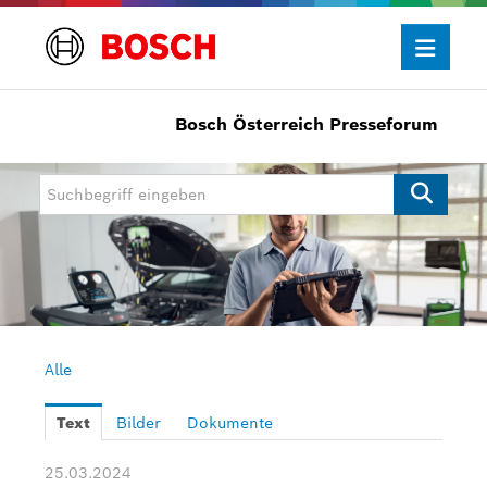
Bosch Österreich Presseforum
Presseinformationen
Allgemein/Wirtschaft
Bosch Innovationspreis
eBike Systems
Mobility
Mobility Aftermarket
Alle
Power Tools
Text
Bilder
Dokumente
Bosch Rexroth
25.03.2024