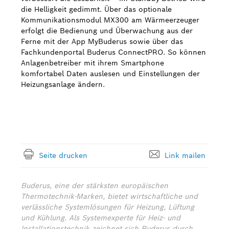
die Helligkeit gedimmt. Über das optionale
Kommunikationsmodul MX300 am Wärmeerzeuger
erfolgt die Bedienung und Überwachung aus der
Ferne mit der App MyBuderus sowie über das
Fachkundenportal Buderus ConnectPRO. So können
Anlagenbetreiber mit ihrem Smartphone
komfortabel Daten auslesen und Einstellungen der
Heizungsanlage ändern.
Seite drucken
Link mailen
Buderus, eine der stärksten europäischen
Thermotechnik-Marken, bietet wirtschaftliche und
verlässliche Systemlösungen für Heizung, Lüftung
und Kühlung. Als Systemexperte für Heiz- und
Installationstechnik zeichnet sich Buderus durch