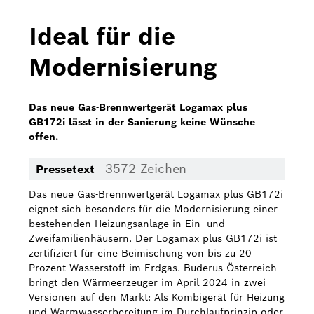
Bosch Home Comfort
Ideal für die
Buderus
Modernisierung
Pressemappen
Hausgeräte
Das neue Gas-Brennwertgerät Logamax plus
GB172i lässt in der Sanierung keine Wünsche
Downloads
offen.
Pressemappen
3572 Zeichen
Pressetext
Fotos
Das neue Gas-Brennwertgerät Logamax plus GB172i
eignet sich besonders für die Modernisierung einer
Videos
bestehenden Heizungsanlage in Ein- und
Zweifamilienhäusern. Der Logamax plus GB172i ist
zertifiziert für eine Beimischung von bis zu 20
Über uns
Prozent Wasserstoff im Erdgas. Buderus Österreich
bringt den Wärmeerzeuger im April 2024 in zwei
Bosch in Österreich
Versionen auf den Markt: Als Kombigerät für Heizung
und Warmwasserbereitung im Durchlaufprinzip oder
Karriere bei Bosch in Österreich