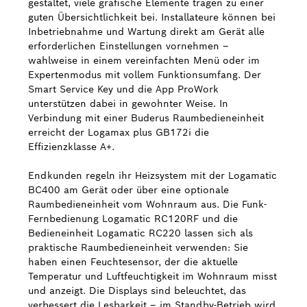
gestaltet, viele grafische Elemente tragen zu einer
guten Übersichtlichkeit bei. Installateure können bei
Inbetriebnahme und Wartung direkt am Gerät alle
erforderlichen Einstellungen vornehmen –
wahlweise in einem vereinfachten Menü oder im
Expertenmodus mit vollem Funktionsumfang. Der
Smart Service Key und die App ProWork
unterstützen dabei in gewohnter Weise. In
Verbindung mit einer Buderus Raumbedieneinheit
erreicht der Logamax plus GB172i die
Effizienzklasse A+.
Endkunden regeln ihr Heizsystem mit der Logamatic
BC400 am Gerät oder über eine optionale
Raumbedieneinheit vom Wohnraum aus. Die Funk-
Fernbedienung Logamatic RC120RF und die
Bedieneinheit Logamatic RC220 lassen sich als
praktische Raumbedieneinheit verwenden: Sie
haben einen Feuchtesensor, der die aktuelle
Temperatur und Luftfeuchtigkeit im Wohnraum misst
und anzeigt. Die Displays sind beleuchtet, das
verbessert die Lesbarkeit – im Standby-Betrieb wird