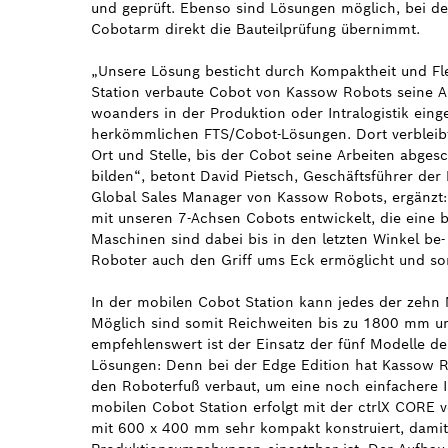
und geprüft. Ebenso sind Lösungen möglich, bei de
Cobotarm direkt die Bauteilprüfung übernimmt.
„Unsere Lösung besticht durch Kompaktheit und Fle
Station verbaute Cobot von Kassow Robots seine A
woanders in der Produktion oder Intralogistik einge
herkömmlichen FTS/Cobot-Lösungen. Dort verbleibt
Ort und Stelle, bis der Cobot seine Arbeiten abges
bilden“, betont David Pietsch, Geschäftsführer de
Global Sales Manager von Kassow Robots, ergänzt
mit unseren 7-Achsen Cobots entwickelt, die eine be
Maschinen sind dabei bis in den letzten Winkel be-
Roboter auch den Griff ums Eck ermöglicht und so
In der mobilen Cobot Station kann jedes der zehn
Möglich sind somit Reichweiten bis zu 1800 mm un
empfehlenswert ist der Einsatz der fünf Modelle d
Lösungen: Denn bei der Edge Edition hat Kassow Ro
den Roboterfuß verbaut, um eine noch einfachere I
mobilen Cobot Station erfolgt mit der ctrlX CORE
mit 600 x 400 mm sehr kompakt konstruiert, damit