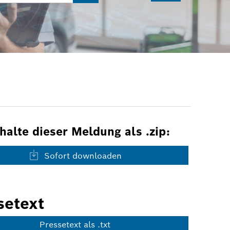
nhalte dieser Meldung als .zip:
Sofort downloaden
setext
Pressetext als .txt