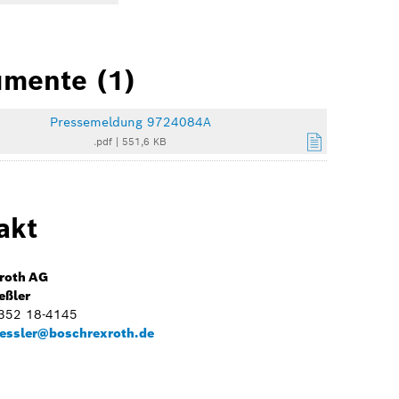
mente (1)
Pressemeldung 9724084A
.pdf
|
551,6 KB
akt
roth AG
eßler
9352 18-4145
essler@boschrexroth.de