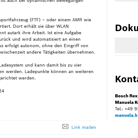
u ist auch bei dynamischen Bewegungen
nsportfahrzeug (FTF) – oder einem AMR wie
Doku
tiert. Dort erhält sie über WLAN
t autark ihre Arbeit. Ist eine Aufgabe
urück und wird automatisiert an einen
ss erfolgt autonom, ohne den Eingriff von
Zwischenzeit andere Tätigkeiten übernehmen.
 Ladesystem und kann damit bis zu vier
ben werden. Ladepunkte können an weiteren
Kont
gerichtet werden.
24
Bosch Rex
Manuela K
Tel.: +49 
manuela.k
Link mailen