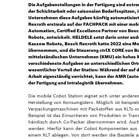
Die Aufgabenstellungen in der Fertigung sind extrem
der Schichtarbeit oder saisonalen Bedarfsspitzen, 
Unternehmen diese Aufgaben künftig automatisiert
Rexroth erstmals auf der FACHPACK mit einer mobi
Automation, Certified Excellence Partner von Bos
Robots, entwickelt. HELDELE setzt darin unter an
Kassow Robots, Bosch Rexroth hatte 2022 eine Me
übernommen, und die Steuerung ctrlX CORE von Bos
mittelständischen Unternehmen (KMU) ein hohes Ma
verschiedenste Aufgaben an unterschiedlichen Orte
wesentlicher Vorteil der Station: Während der auf 
Arbeit eigenständig verrichtet, kann der AMR (aut
der Fertigung und Intralogistik übernehmen.
Die mobile Cobot Station eignet sich unter anderem
Herstellung von Konsumgütern. Möglich ist beispie
Verpackungsmaschinen mit Packstoffen aus KLTs od
Beispiel ist das Einsortieren von Produkten in Tran
händisch durch Co-Packer übernommen wird. Auch d
werden. Hierfür kann der Cobot Komponenten aus 
einem KLT ablegen. Von dort werden die Bauteile a