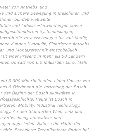
ieter von Antriebs- und
tarke und sichere Bewegung in Maschinen und
ehmen bündelt weltweite
bile und Industrie-Anwendungen sowie
 maßgeschneiderten Systemlösungen,
exroth die Voraussetzungen für vollständig
nen Kunden Hydraulik, Elektrische Antriebs-
ar- und Montagetechnik einschließlich
. Mit einer Präsenz in mehr als 80 Ländern
einen Umsatz von 6,5 Milliarden Euro. Mehr
 rund 3 300 Mitarbeitenden einen Umsatz von
nes & Friedmann die Vertretung der Bosch
 der Beginn der Bosch-Aktivitäten in
rfolgsgeschichte. Heute ist Bosch in
treten: Mobility, Industrial Technology,
logy. An den Standorten Wien, Linz und
ie Entwicklung innovativer und
ngen angesiedelt. Nahezu die Hälfte der
 tätig. Engagierte Techniktalente finden bei