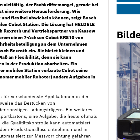
 vielfältig, der Fachkräftemangel, gerade bei
ist eine weitere Herausforderung. Wie
 und flexibel abwickeln können, zeigt Bosch
len Cobot Station. Die Lösung hat HELDELE
ch Rexroth und Vertriebspartner von Kassow
Bilde
derem einen 7-Achsen Cobot KR810 von
hrheitsbeteiligung an dem Unternehmen
ch Rexroth ein. Sie bietet kleinen und
ß an Flexibilität, denn sie kann
n in der Produktion abarbeiten. Ein
der mobilen Station verbaute Cobot seine
onomer mobiler Roboter) andere Aufgaben in
 für verschiedenste Applikationen in der
lsweise das Bestücken von
er sonstigen Ladungsträgern. Ein weiteres
sportkartons, eine Aufgabe, die heute oftmals
ie Qualitätskontrolle kann automatisiert
dem Produktionsfluss entnehmen und in
utomatisiert zur Messvorrichtung gefahren