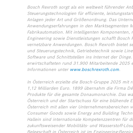
Bosch Rexroth sorgt als ein weltweit führender Anb
Steuerungstechnologien für effiziente, leistungss
Anlagen jeder Art und Größenordnung. Das Untern
Anwendungserfahrungen in den Marktsegmenten Mo
Fabrikautomation. Mit intelligenten Komponenten,
Engineering sowie Dienstleistungen schafft Bosch R
vernetzbare Anwendungen. Bosch Rexroth bietet sei
und Steuerungstechnik, Getriebetechnik sowie Line
Software und Schnittstellen ins Internet der Dinge
erwirtschafteten rund 31.900 Mitarbeitende 2025 
Informationen unter
www.boschrexroth.com
.
In Österreich erzielte die Bosch-Gruppe 2025 mit
1,12 Milliarden Euro. 1899 übernahm die Firma Dé
Produkte für die gesamte Donaumonarchie. Das war
Österreich und der Startschuss für eine blühende E
Österreich mit allen vier Unternehmensbereichen ver
Consumer Goods sowie Energy and Building Techno
Hallein sind internationale Kompetenzzentren für d
zukunftsweisender Mobilitäts- und Wasserstoff-Lösu
Belegschaft in Österreich ist im Engineering-Bereich