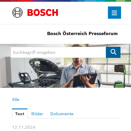
Bosch Österreich Presseforum
Presseinformationen
Allgemein/Wirtschaft
Bosch Innovationspreis
eBike Systems
Mobility
Mobility Aftermarket
Alle
Power Tools
Text
Bilder
Dokumente
Bosch Rexroth
12.11.2024