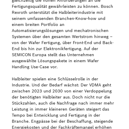
gleichzeitig die hohen Anforderungen an die
Fertigungsqualität gewährleisten zu können. Bosch
Bosch Weltweit
Rexroth unterstützt die Halbleiterindustrie mit
seinem umfassenden Branchen-Know-how und
einem breiten Portfolio an
Kontakt
Automatisierungslösungen und mechatronischen
Systemen über den gesamten Wertstrom hinweg –
von der Wafer Fertigung, über Front-End und Back-
End bis hin zur Elektronikfertigung. Auf der
SEMICON Europa stellt das Unternehmen
ausgewählte Lösungspakete in einem Wafer
Handling Use-Case vor.
Halbleiter spielen eine Schlüsselrolle in der
Industrie. Und der Bedarf wächst: Der VDMA geht
zwischen 2023 und 2030 von einer Verdoppelung
der benötigten Halbleiter aus. Doch nicht nur die
Stückzahlen, auch die Nachfrage nach immer mehr
Leistung in immer kleineren Geräten steigert das
Tempo bei Entwicklung und Fertigung in der
Branche. Engpässe bei der Beschaffung, steigende
Energiekosten und der Fachkräftemangel erhöhen