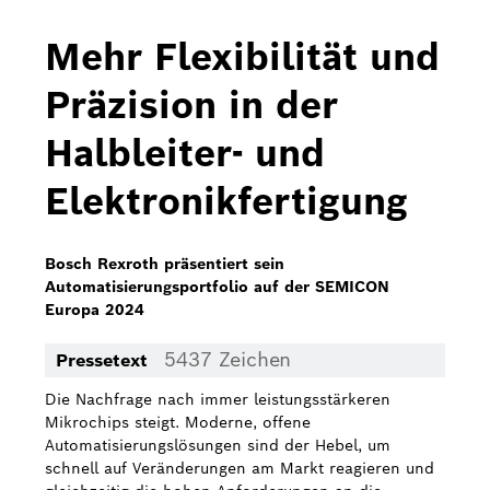
Bosch Home Comfort
Mehr Flexibilität und
Buderus
Präzision in der
Pressemappen
Halbleiter- und
Hausgeräte
Elektronikfertigung
Downloads
Pressemappen
Bosch Rexroth präsentiert sein
Automatisierungsportfolio auf der SEMICON
Fotos
Europa 2024
Videos
5437 Zeichen
Pressetext
Über uns
Die Nachfrage nach immer leistungsstärkeren
Mikrochips steigt. Moderne, offene
Bosch in Österreich
Automatisierungslösungen sind der Hebel, um
schnell auf Veränderungen am Markt reagieren und
Karriere bei Bosch in Österreich