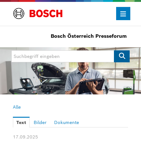
Bosch Österreich Presseforum
Presseinformationen
Allgemein/Wirtschaft
Bosch Innovationspreis
eBike Systems
Mobility
Mobility Aftermarket
Alle
Power Tools
Text
Bilder
Dokumente
Bosch Rexroth
17.09.2025