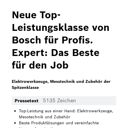
Bosch Home Comfort
Neue Top-
Buderus
Leistungsklasse von
Pressemappen
Bosch für Profis.
Hausgeräte
Expert: Das Beste
Downloads
für den Job
Pressemappen
Fotos
Elektrowerkzeuge, Messtechnik und Zubehör der
Spitzenklasse
Videos
5135 Zeichen
Pressetext
Über uns
Top-Leistung aus einer Hand: Elektrowerkzeuge,
Bosch in Österreich
Messtechnik und Zubehör
Beste Produktlösungen und vereinfachte
Karriere bei Bosch in Österreich