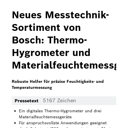
Bosch Home Comfort
Neues Messtechnik-
Buderus
Sortiment von
Pressemappen
Bosch: Thermo-
Hausgeräte
Hygrometer und
Downloads
Materialfeuchtemessge
Pressemappen
Fotos
Robuste Helfer für präzise Feuchtigkeits- und
Temperaturmessung
Videos
5167 Zeichen
Pressetext
Über uns
Ein digitales Thermo-Hygrometer und drei
Bosch in Österreich
Materialfeuchtemessgeräte
Für anspruchsvollste Anwendungen geeignet
Karriere bei Bosch in Österreich