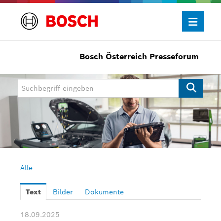
Bosch Österreich Presseforum
Presseinformationen
Allgemein/Wirtschaft
Bosch Innovationspreis
eBike Systems
Mobility
Mobility Aftermarket
Alle
Power Tools
Text
Bilder
Dokumente
Bosch Rexroth
18.09.2025