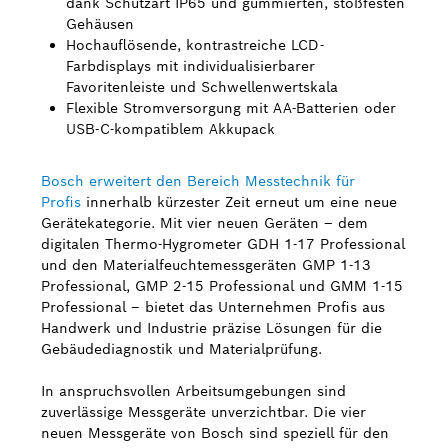
dank Schutzart IP65 und gummierten, stoßfesten
Gehäusen
Bosch Weltweit
Hochauflösende, kontrastreiche LCD-
Farbdisplays mit individualisierbarer
Kontakt
Favoritenleiste und Schwellenwertskala
Flexible Stromversorgung mit AA-Batterien oder
USB-C-kompatiblem Akkupack
Bosch erweitert den Bereich Messtechnik für
Profis
innerhalb kürzester Zeit erneut um eine neue
Gerätekategorie. Mit vier neuen Geräten – dem
digitalen Thermo-Hygrometer GDH 1-17 Professional
und den Materialfeuchtemessgeräten GMP 1-13
Professional, GMP 2-15 Professional und GMM 1-15
Professional – bietet das Unternehmen Profis aus
Handwerk und Industrie präzise Lösungen für die
Gebäudediagnostik und Materialprüfung.
In anspruchsvollen Arbeitsumgebungen sind
zuverlässige Messgeräte unverzichtbar. Die vier
neuen Messgeräte von Bosch sind speziell für den