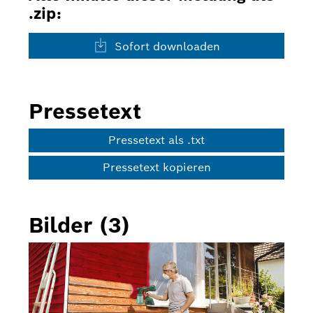
.zip:
Sofort downloaden
Pressetext
Pressetext als .txt
Pressetext kopieren
Bilder (3)