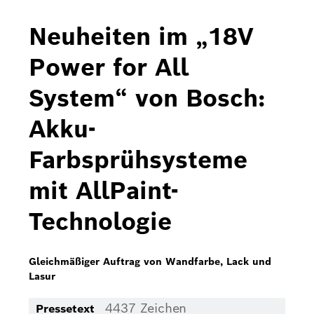
Bosch Home Comfort
Neuheiten im „18V
Buderus
Power for All
Pressemappen
System“ von Bosch:
Hausgeräte
Akku-
Downloads
Farbsprühsysteme
Pressemappen
mit AllPaint-
Fotos
Technologie
Videos
Über uns
Gleichmäßiger Auftrag von Wandfarbe, Lack und
Lasur
Bosch in Österreich
4437 Zeichen
Pressetext
Karriere bei Bosch in Österreich