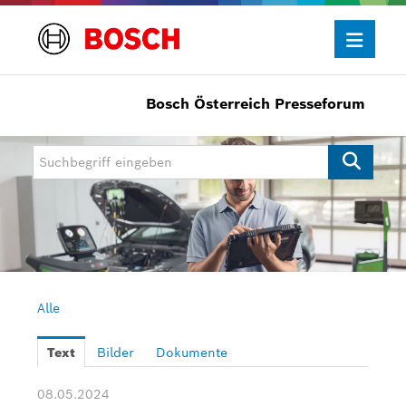
Bosch Österreich Presseforum
Presseinformationen
Allgemein/Wirtschaft
Bosch Innovationspreis
eBike Systems
Mobility
Mobility Aftermarket
Alle
Power Tools
Text
Bilder
Dokumente
Bosch Rexroth
08.05.2024