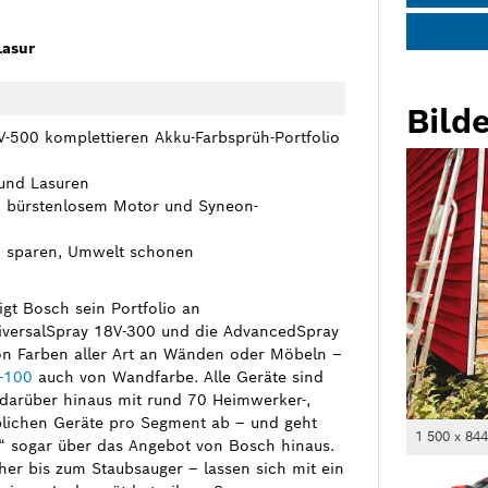
Lasur
Bilde
-500 komplettieren Akku-Farbsprüh-Portfolio
 und Lasuren
nk bürstenlosem Motor und Syneon-
ld sparen, Umwelt schonen
gt Bosch sein Portfolio an
iversalSpray 18V-300 und die AdvancedSpray
on Farben aller Art an Wänden oder Möbeln –
-100
auch von Wandfarbe. Alle Geräte sind
 darüber hinaus mit rund 70 Heimwerker-,
blichen Geräte pro Segment ab – und geht
1 500 x 84
“ sogar über das Angebot von Bosch hinaus.
r bis zum Staubsauger – lassen sich mit ein