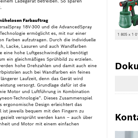
 einem Ladegerät betreiben. So sparen
.
mühelosen Farbauftrag
ersalSpray 18V-300 und die AdvancedSpray
Technologie ermöglicht es, mit nur einer
1 805 x 1 0
n Farben aufzutragen. Durch die individuelle
ch, Lacke, Lasuren und auch Wandfarben
e eine hohe Luftgeschwindigkeit benötigt
 um ein gleichmäßiges Sprühbild zu erzielen.
Doku
werden hohe Drehzahlen und damit auch eine
arbpistolen auch bei Wandfarben ein feines
ängerer Laufzeit, denn das Gerät wird
stung versorgt. Grundlage dafür ist die
wie Motor und Luftführung in Kombination
„Syneon-Technologie“. Dieses Zusammenspiel
s ergonomische Design erleichtert das
l ist jeweils bequem mit den Fingern zu
Kont
e gezielt versprüht werden kann – auch über
nheit und Motor mit einem einfachen