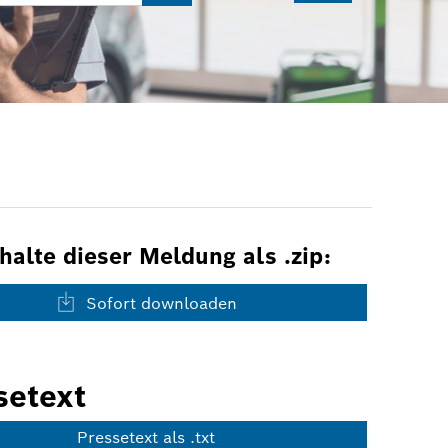
nhalte dieser Meldung als .zip:
Sofort downloaden
setext
Pressetext als .txt