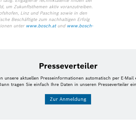
 tätig. Engagierte Techniktalente finden bei
ld, um Zukunftsthemen aktiv voranzutreiben.
hofshofen, Linz und Pasching sowie in den
sche Beschäftigte zum nachhaltigen Erfolg
tionen unter
www.bosch.at
und
www.bosch-
Presseverteiler
en unsere aktuellen Presseinformationen automatisch per E-Mail 
Dann tragen Sie einfach Ihre Daten in unseren Presseverteiler ein
Zur Anmeldung