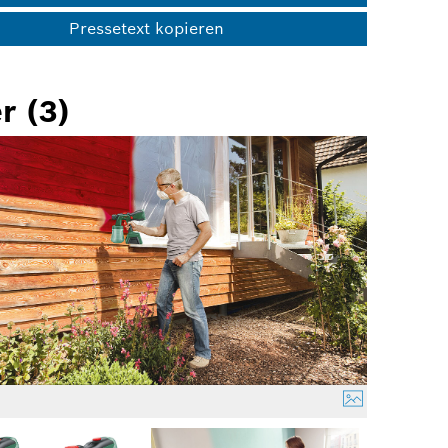
Pressetext kopieren
r (3)
4