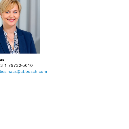
aas
+43 1 79722-5010
lies.haas@at.bosch.com