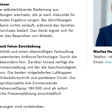
önner
re selbsterklärende Bedienung aus.
ungen wechseln, die je nach Viskosität für
imales Ergebnis sorgen: Bei dünnflüssigen
damit nichts verläuft, während das Sprühen
rchsatz bedarf. Das Gerät eignet sich für
der das Besprühen von Möbeln.
ank feiner Zerstäubung
rühbild und einen ebenmäßigen Farbauftrag
Marlies H
atentierten AirBoost-Technologie: Durch die
Telefon: 
besonders fein. Darüber hinaus verfügt die
Email:
mar
romeinstellung, mit der die Geschwindigkeit
kann. Die beiden mitgelieferten Luftkappen
rbeitsfortschritt und perfektem Finish. Die
rbsprühprojekte wie Zimmerwände.
 AdvancedSpray 18V-500 sind ab sofort
liche Preisempfehlung einschließlich
erungen sind vorbehalten.