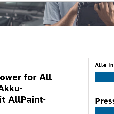
Alle I
ower for All
Akku-
t AllPaint-
Pres