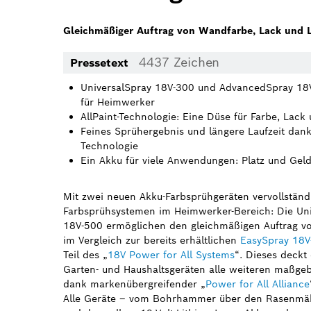
Gleichmäßiger Auftrag von Wandfarbe, Lack und 
4437 Zeichen
Pressetext
UniversalSpray 18V-300 und AdvancedSpray 18V
für Heimwerker
AllPaint-Technologie: Eine Düse für Farbe, Lack
Feines Sprühergebnis und längere Laufzeit da
Technologie
Ein Akku für viele Anwendungen: Platz und Ge
Mit zwei neuen Akku-Farbsprühgeräten vervollständi
Farbsprühsystemen im Heimwerker-Bereich: Die Un
18V-500 ermöglichen den gleichmäßigen Auftrag v
im Vergleich zur bereits erhältlichen
EasySpray 18V
Teil des „
18V Power for All Systems
“. Dieses deckt
Garten- und Haushaltsgeräten alle weiteren maßge
dank markenübergreifender „
Power for All Alliance
Alle Geräte – vom Bohrhammer über den Rasenmähe