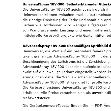
UniversalSpray 18V-300: Selbsterklärender Allesk
Die UniversalSpray 18V-300 zeichnet sich durch ih
Heimwerker können zwischen zwei Luftstromeinstell
die richtige Dosierung der Farbe und somit ein opt
Farben wie Holzlasuren wird weniger aufgetragen, 
von Wandfarbe mehr Leistung und einen höheren Du
mittelgroße Farbsprühprojekte wie Gartenhütten o
AdvancedSpray 18V-500: Ebenmäßiges Sprühbild d
Heimwerker, die Wert auf ein besonders feines Sp
legen, greifen zur AdvancedSpray 18V-500 mit der p
Beschleunigung des Luftstroms ist die Zerstäubung 
AdvancedSpray 18V-500 über eine stufenlose Luftst
exakt auf die jeweilige Farbart eingestellt werden 
ermöglichen dabei die Wahl zwischen schnellerem A
AdvancedSpray 18V-500 ist geeignet für große Fa
Die Farbsprühsysteme UniversalSpray 18V-300 und
erhältlich. Alle Preise verstehen sich als unverbind
Mehrwertsteuer.
Die Gerätekennwert-Tabelle finden Sie im PDF. Änd