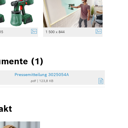
15
1 500 x 844
mente (1)
Pressemitteilung 3025054A
.pdf
|
123,8 KB
akt