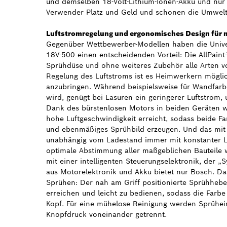
und demselben 18-Volt-Lithium-Ionen-Akku und nur
Verwender Platz und Geld und schonen die Umwelt
Luftstromregelung und ergonomisches Design für 
Gegenüber Wettbewerber-Modellen haben die Univ
18V-500 einen entscheidenden Vorteil: Die AllPaint-
Sprühdüse und ohne weiteres Zubehör alle Arten vo
Regelung des Luftstroms ist es Heimwerkern mögli
anzubringen. Während beispielsweise für Wandfarb
wird, genügt bei Lasuren ein geringerer Luftstrom,
Dank des bürstenlosen Motors in beiden Geräten 
hohe Luftgeschwindigkeit erreicht, sodass beide F
und ebenmäßiges Sprühbild erzeugen. Und das mit l
unabhängig vom Ladestand immer mit konstanter Lei
optimale Abstimmung aller maßgeblichen Bauteile 
mit einer intelligenten Steuerungselektronik, der 
aus Motorelektronik und Akku bietet nur Bosch. Da
Sprühen: Der nah am Griff positionierte Sprühhebe
erreichen und leicht zu bedienen, sodass die Farb
Kopf. Für eine mühelose Reinigung werden Sprühei
Knopfdruck voneinander getrennt.