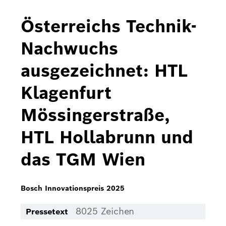
Bosch Home Comfort
Österreichs Technik-
Buderus
Nachwuchs
Pressemappen
ausgezeichnet: HTL
Hausgeräte
Klagenfurt
Downloads
Mössingerstraße,
Pressemappen
HTL Hollabrunn und
Fotos
das TGM Wien
Videos
Über uns
Bosch Innovationspreis 2025
Bosch in Österreich
8025 Zeichen
Pressetext
Karriere bei Bosch in Österreich