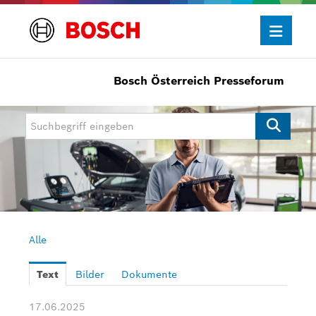
Bosch Österreich Presseforum
Presseinformationen
Allgemein/Wirtschaft
Bosch Innovationspreis
eBike Systems
Mobility
Mobility Aftermarket
Alle
Power Tools
Text
Bilder
Dokumente
Bosch Rexroth
17.06.2025