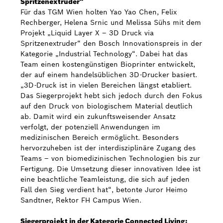
Spritzenextruder“
Für das TGM Wien holten Yao Yao Chen, Felix
Rechberger, Helena Srnic und Melissa Sühs mit dem
Projekt „Liquid Layer X – 3D Druck via
Spritzenextruder“ den Bosch Innovationspreis in der
Kategorie „Industrial Technology“. Dabei hat das
Team einen kostengünstigen Bioprinter entwickelt,
der auf einem handelsüblichen 3D-Drucker basiert.
„3D-Druck ist in vielen Bereichen längst etabliert.
Das Siegerprojekt hebt sich jedoch durch den Fokus
auf den Druck von biologischem Material deutlich
ab. Damit wird ein zukunftsweisender Ansatz
verfolgt, der potenziell Anwendungen im
medizinischen Bereich ermöglicht. Besonders
hervorzuheben ist der interdisziplinäre Zugang des
Teams – von biomedizinischen Technologien bis zur
Fertigung. Die Umsetzung dieser innovativen Idee ist
eine beachtliche Teamleistung, die sich auf jeden
Fall den Sieg verdient hat“, betonte Juror Heimo
Sandtner, Rektor FH Campus Wien.
Siegerprojekt in der Kategorie Connected Living: