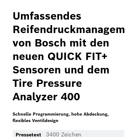
Bosch Home Comfort
Umfassendes
Buderus
Reifendruckmanagemen
Pressemappen
von Bosch mit den
Hausgeräte
neuen QUICK FIT+
Downloads
Sensoren und dem
Pressemappen
Tire Pressure
Fotos
Analyzer 400
Videos
Über uns
Schnelle Programmierung, hohe Abdeckung,
flexibles Ventildesign
Bosch in Österreich
3400 Zeichen
Pressetext
Karriere bei Bosch in Österreich