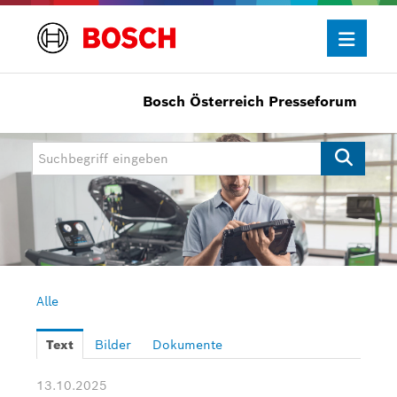
Bosch Österreich Presseforum
Presseinformationen
Allgemein/Wirtschaft
Bosch Innovationspreis
eBike Systems
Mobility
Mobility Aftermarket
Alle
Power Tools
Text
Bilder
Dokumente
Bosch Rexroth
13.10.2025