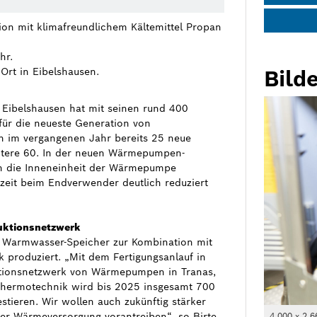
n mit klimafreundlichem Kältemittel Propan
hr.
rt in Eibelshausen.
Bilde
Eibelshausen hat mit seinen rund 400
für die neueste Generation von
n im vergangenen Jahr bereits 25 neue
eitere 60. In der neuen Wärmepumpen-
 in die Inneneinheit der Wärmepumpe
nszeit beim Endverwender deutlich reduziert
uktionsnetzwerk
ch Warmwasser-Speicher zur Kombination mit
produziert. „Mit dem Fertigungsanlauf in
ktionsnetzwerk von Wärmepumpen in Tranas,
 Thermotechnik wird bis 2025 insgesamt 700
tieren. Wir wollen auch zukünftig stärker
er Wärmeversorgung vorantreiben“, so Birte
4 000 x 2 6