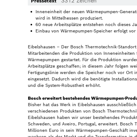
3312 Zeichen
Pressetext
Inneneinheit der neuen Wärmepumpen-Generatio
wird in Mittelhessen produziert.
60 neue Arbeitsplätze entstehen noch dieses Ja
Einbau von Wärmepumpen-Speicher erfolgt vor O
Eibelshausen – Der Bosch Thermotechnik-Standort 
Mitarbeitenden die Produktion von Inneneinheiten 
Wärmepumpen gestartet. Für die Produktion wurde
Arbeitsplätze geschaffen; in diesem Jahr folgen w
Fertigungslinie werden die Speicher noch vor Ort
eingesetzt. Dadurch wird die benötigte Installatio
und die System-Robustheit erhöht.
Bosch erweitert bestehendes Wärmepumpen-Prod
Bisher hat das Werk in Eibelshausen ausschließli
verschiedenen Produkten von Bosch Thermotechnik 
Eibelshausen haben wir unser bestehendes Produ
Schweden, und Aveiro, Portugal, erweitert. Bosch
Millionen Euro in sein Wärmepumpen-Geschäft inves
wachsen als der Markt und die Transformation in d