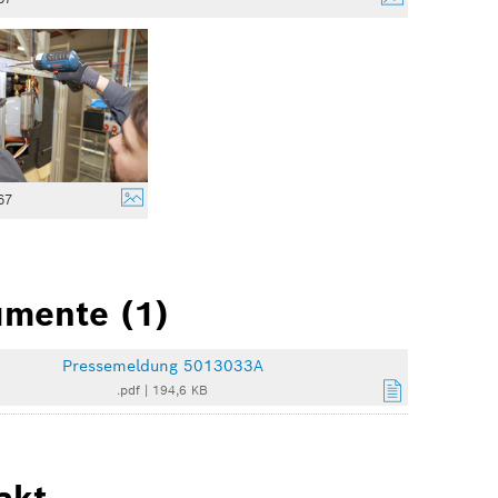
67
mente (1)
Pressemeldung 5013033A
.pdf
|
194,6 KB
akt