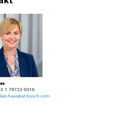
aas
+43 1 79722-5010
lies.haas@at.bosch.com