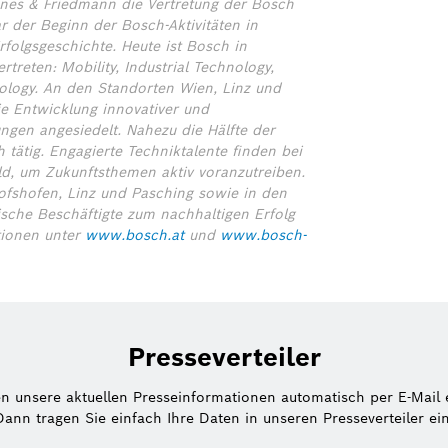
nes & Friedmann die Vertretung der Bosch
 der Beginn der Bosch-Aktivitäten in
rfolgsgeschichte. Heute ist Bosch in
treten: Mobility, Industrial Technology,
logy. An den Standorten Wien, Linz und
ie Entwicklung innovativer und
ngen angesiedelt. Nahezu die Hälfte der
 tätig. Engagierte Techniktalente finden bei
ld, um Zukunftsthemen aktiv voranzutreiben.
hofshofen, Linz und Pasching sowie in den
sche Beschäftigte zum nachhaltigen Erfolg
tionen unter
www.bosch.at
und
www.bosch-
Presseverteiler
en unsere aktuellen Presseinformationen automatisch per E-Mail 
Dann tragen Sie einfach Ihre Daten in unseren Presseverteiler ein