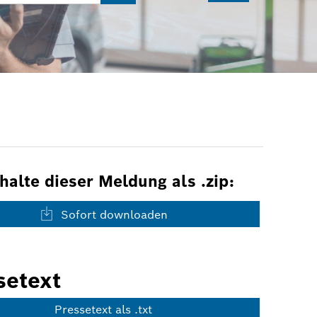
nhalte dieser Meldung als .zip:
Sofort downloaden
setext
Pressetext als .txt