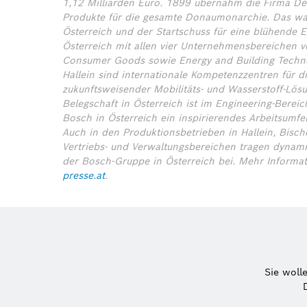
1,12 Milliarden Euro. 1899 übernahm die Firma Dé
Produkte für die gesamte Donaumonarchie. Das war
Österreich und der Startschuss für eine blühende E
Österreich mit allen vier Unternehmensbereichen ver
Consumer Goods sowie Energy and Building Techno
Hallein sind internationale Kompetenzzentren für d
zukunftsweisender Mobilitäts- und Wasserstoff-Lösu
Belegschaft in Österreich ist im Engineering-Bereich
Bosch in Österreich ein inspirierendes Arbeitsumfe
Auch in den Produktionsbetrieben in Hallein, Bisc
Vertriebs- und Verwaltungsbereichen tragen dynami
der Bosch-Gruppe in Österreich bei. Mehr Informa
presse.at
.
Sie woll