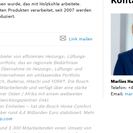
n wurde, das mit Holzkohle arbeitete.
ten Produkten verarbeitet, seit 2007 werden
uziert.
Link mailen
eter von effizienten Heizungs-, Lüftungs-
rtfolio, das an regionale Bedürfnisse
 Übernahme im Heizungs-, Lüftungs- und
Unternehmen ein umfassendes Portfolio
sch, Buderus, Hitachi und YORK®. Die Bosch
Marlies H
itarbeitende und verfügt über eine starke
Telefon: 
rer Osten / Afrika mit einem weltweiten
Email:
mar
wicklungszentren (inkl.
ten Einheiten – hat die Bosch Home Comfort
i rund 4,4 Milliarden Euro stabilisiert.
Mehr
p.com
 rund 3 300 Mitarbeitenden einen Umsatz von