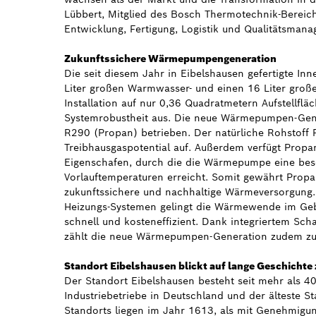
Lübbert, Mitglied des Bosch Thermotechnik-Bereich
Entwicklung, Fertigung, Logistik und Qualitätsman
Zukunftssichere Wärmepumpengeneration
Die seit diesem Jahr in Eibelshausen gefertigte Inn
Liter großen Warmwasser- und einen 16 Liter großen
Installation auf nur 0,36 Quadratmetern Aufstellflä
Systemrobustheit aus. Die neue Wärmepumpen-Gener
R290 (Propan) betrieben. Der natürliche Rohstoff 
Treibhausgaspotential auf. Außerdem verfügt Prop
Eigenschafen, durch die die Wärmepumpe eine bes
Vorlauftemperaturen erreicht. Somit gewährt Prop
zukunftssichere und nachhaltige Wärmeversorgung.
Heizungs-Systemen gelingt die Wärmewende im Ge
schnell und kosteneffizient. Dank integriertem Sch
zählt die neue Wärmepumpen-Generation zudem zu d
Standort Eibelshausen blickt auf lange Geschichte
Der Standort Eibelshausen besteht seit mehr als 40
Industriebetriebe in Deutschland und der älteste 
Standorts liegen im Jahr 1613, als mit Genehmigun