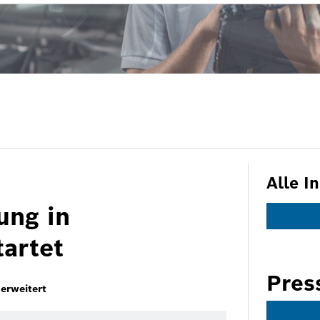
Alle I
ng in
tartet
Pres
erweitert