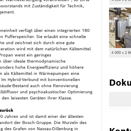
svorstands mit Zuständigkeit für Technik,
agement.
eneinheit verfügt über einen integrierten 180
 Pufferspeicher. Sie erlaubt eine schnelle
che und zeichnet sich durch eine gute
ation wird mit dem natürlichen Kältemittel
4 000 x 2 6
Propan weist ein geringes
an über ideale thermodynamische
onders hohe Energieeffizienz und höhere
an als Kältemittel in Wärmepumpen eine
Doku
 Im Hybrid-Verbund mit konventionellen
bäude-Bestand auch ohne Renovierung
alldiffusor und psychoakustischer Optimierung
en leisesten Geräten ihrer Klasse.
 zurück
0 Jahren und ist damit einer der ältesten
Standort der Bosch-Gruppe. Die Wurzeln des
Kont
g des Grafen von Nassau-Dillenburg in