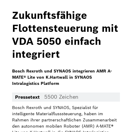
Bosch Home Comfort
Zukunftsfähige
Buderus
Flottensteuerung mit
Pressemappen
VDA 5050 einfach
Hausgeräte
integriert
Downloads
Pressemappen
Bosch Rexroth und SYNAOS integrieren AMR A-
MATE® Lite von K.Hartwall in SYNAOS
Fotos
Intralogistics Platform
Videos
5500 Zeichen
Pressetext
Über uns
Bosch Rexroth und SYNAOS, Spezialist für
intelligente Materialflusssteuerung, haben im
Bosch in Österreich
Rahmen ihrer partnerschaftlichen Zusammenarbeit
den autonomen mobilen Roboter (AMR) A-MATE®
Karriere bei Bosch in Österreich