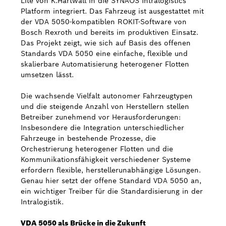
Lite von K.Hartwall in die SYNAOS Intralogistics
Platform integriert. Das Fahrzeug ist ausgestattet mit
Bosch Weltweit
der VDA 5050-kompatiblen ROKIT-Software von
Bosch Rexroth und bereits im produktiven Einsatz.
Das Projekt zeigt, wie sich auf Basis des offenen
Kontakt
Standards VDA 5050 eine einfache, flexible und
skalierbare Automatisierung heterogener Flotten
umsetzen lässt.
Die wachsende Vielfalt autonomer Fahrzeugtypen
und die steigende Anzahl von Herstellern stellen
Betreiber zunehmend vor Herausforderungen:
Insbesondere die Integration unterschiedlicher
Fahrzeuge in bestehende Prozesse, die
Orchestrierung heterogener Flotten und die
Kommunikationsfähigkeit verschiedener Systeme
erfordern flexible, herstellerunabhängige Lösungen.
Genau hier setzt der offene Standard VDA 5050 an,
ein wichtiger Treiber für die Standardisierung in der
Intralogistik.
VDA 5050 als Brücke in die Zukunft