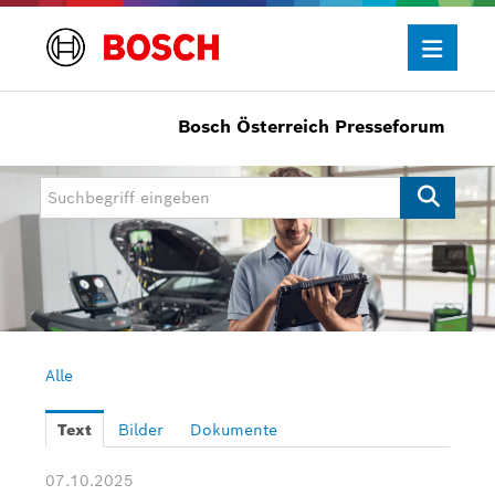
Bosch Österreich Presseforum
Presseinformationen
Allgemein/Wirtschaft
Bosch Innovationspreis
eBike Systems
Mobility
Mobility Aftermarket
Alle
Power Tools
Text
Bilder
Dokumente
Bosch Rexroth
07.10.2025