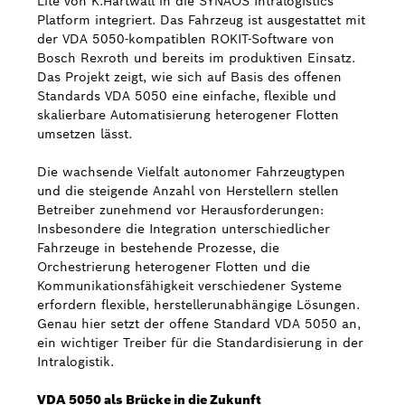
Lite von K.Hartwall in die SYNAOS Intralogistics
Platform integriert. Das Fahrzeug ist ausgestattet mit
Bosch Weltweit
der VDA 5050-kompatiblen ROKIT-Software von
Bosch Rexroth und bereits im produktiven Einsatz.
Das Projekt zeigt, wie sich auf Basis des offenen
Kontakt
Standards VDA 5050 eine einfache, flexible und
skalierbare Automatisierung heterogener Flotten
umsetzen lässt.
Die wachsende Vielfalt autonomer Fahrzeugtypen
und die steigende Anzahl von Herstellern stellen
Betreiber zunehmend vor Herausforderungen:
Insbesondere die Integration unterschiedlicher
Fahrzeuge in bestehende Prozesse, die
Orchestrierung heterogener Flotten und die
Kommunikationsfähigkeit verschiedener Systeme
erfordern flexible, herstellerunabhängige Lösungen.
Genau hier setzt der offene Standard VDA 5050 an,
ein wichtiger Treiber für die Standardisierung in der
Intralogistik.
VDA 5050 als Brücke in die Zukunft