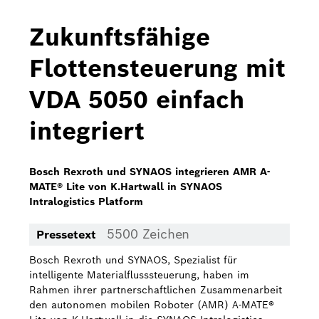
Bosch Home Comfort
Zukunftsfähige
Buderus
Flottensteuerung mit
Pressemappen
VDA 5050 einfach
Hausgeräte
integriert
Downloads
Pressemappen
Bosch Rexroth und SYNAOS integrieren AMR A-
MATE® Lite von K.Hartwall in SYNAOS
Fotos
Intralogistics Platform
Videos
5500 Zeichen
Pressetext
Über uns
Bosch Rexroth und SYNAOS, Spezialist für
intelligente Materialflusssteuerung, haben im
Bosch in Österreich
Rahmen ihrer partnerschaftlichen Zusammenarbeit
den autonomen mobilen Roboter (AMR) A-MATE®
Karriere bei Bosch in Österreich