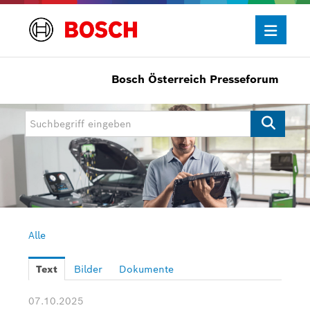
Bosch Österreich Presseforum
Presseinformationen
Allgemein/Wirtschaft
Bosch Innovationspreis
eBike Systems
Mobility
Mobility Aftermarket
Alle
Power Tools
Text
Bilder
Dokumente
Bosch Rexroth
07.10.2025