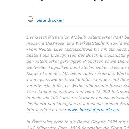
Seite drucken
Der Geschäftsbereich Mobility Aftermarket (MA) bi
moderne Diagnose- und Werkstatttechnik sowie ein 
- vom Neuteil über Austauschteile bis hin zur Repa
besteht aus Erzeugnissen der Bosch Erstausrüstung,
den Aftermarket gefertigten Produkten sowie Diens
weltweiter Logistikverbund stellen sicher, dass die
Kunden kommen. MA bietet zudem Prüf- und Werksta
Trainings sowie technische Informationen und Servi
verantwortlich für die Werkstattkonzepte Bosch Se
Werkstattketten weltweit mit rund 13 000 Betrieb
in mehr als 100 Ländern. Darüber hinaus unterstüt
Oldtimern und Youngtimern mit einem breiten Sorti
Informationen unter
www.boschaftermarket.at
In Österreich erzielte die Bosch-Gruppe 2025 mit
1,12 Milliarden Euro. 1899 übernahm die Firma Dé