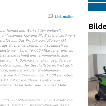
Link mailen
Bilde
etet Handel und Werkstätten weltweit
umfassendes Kfz- und Nfz-Ersatzteilsortiment
raturlösung. Das Produktportfolio von MA
 aus eigenentwickelten und spezifisch für
tleistungen. Über 16 000 Mitarbeiter und ein
 Ersatzteile schnell und termingerecht zum
tttechnik, Software für Diagnose, Service-
celeistungen. Der Geschäftsbereich ist auch
rvice, eine der größten unabhängigen
en, sowie AutoCrew mit über 1 000 Betrieben
zt MA mit Bosch Classic Besitzer von
ment an Ersatzteilen und Services. Mehr
 rund 3 300 Mitarbeitenden einen Umsatz von
nes & Friedmann die Vertretung der Bosch