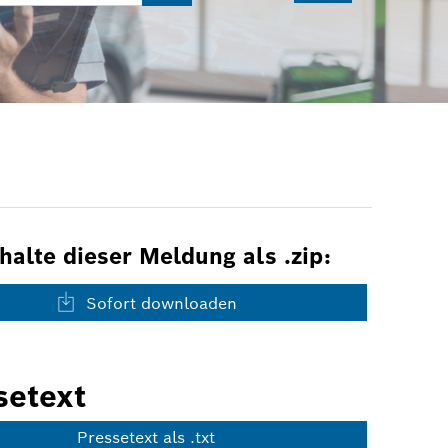
nhalte dieser Meldung als .zip:
Sofort downloaden
setext
Pressetext als .txt