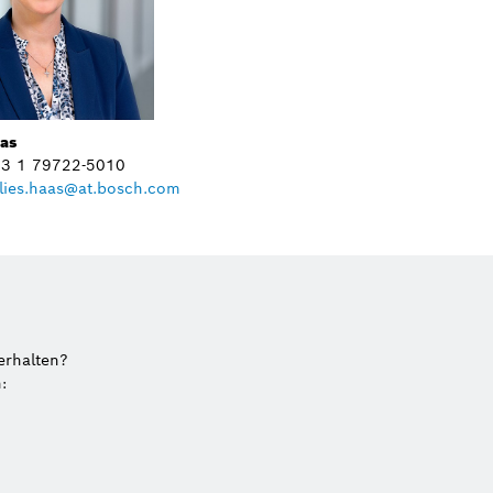
aas
+43 1 79722-5010
lies.haas@at.bosch.com
erhalten?
: