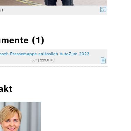
31
mente (1)
osch-Pressemappe anlässlich AutoZum 2023
.pdf
|
229,8 KB
akt