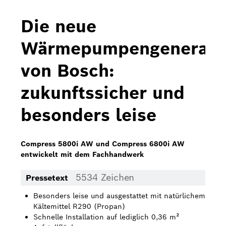
Bosch Home Comfort
Die neue
Buderus
Wärmepumpengenerati
Pressemappen
von Bosch:
Hausgeräte
zukunftssicher und
Downloads
besonders leise
Pressemappen
Fotos
Compress 5800i AW und Compress 6800i AW
entwickelt mit dem Fachhandwerk
Videos
5534 Zeichen
Pressetext
Über uns
Besonders leise und ausgestattet mit natürlichem
Bosch in Österreich
Kältemittel R290 (Propan)
Schnelle Installation auf lediglich 0,36 m²
Karriere bei Bosch in Österreich