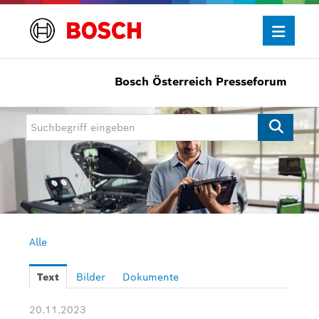
Bosch Österreich Presseforum
Presseinformationen
Allgemein/Wirtschaft
Bosch Innovationspreis
eBike Systems
Mobility
Mobility Aftermarket
Alle
Power Tools
Text
Bilder
Dokumente
Bosch Rexroth
20.11.2023