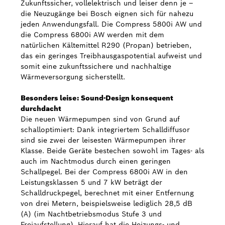
Zukunftssicher, vollelektrisch und leiser denn je –
die Neuzugänge bei Bosch eignen sich für nahezu
jeden Anwendungsfall. Die Compress 5800i AW und
die Compress 6800i AW werden mit dem
natürlichen Kältemittel R290 (Propan) betrieben,
das ein geringes Treibhausgaspotential aufweist und
somit eine zukunftssichere und nachhaltige
Wärmeversorgung sicherstellt.
Besonders leise: Sound-Design konsequent
durchdacht
Die neuen Wärmepumpen sind von Grund auf
schalloptimiert: Dank integriertem Schalldiffusor
sind sie zwei der leisesten Wärmepumpen ihrer
Klasse. Beide Geräte bestechen sowohl im Tages- als
auch im Nachtmodus durch einen geringen
Schallpegel. Bei der Compress 6800i AW in den
Leistungsklassen 5 und 7 kW beträgt der
Schalldruckpegel, berechnet mit einer Entfernung
von drei Metern, beispielsweise lediglich 28,5 dB
(A) (im Nachtbetriebsmodus Stufe 3 und
Freiaufstellung). Hierauf hat die Heizungs- und