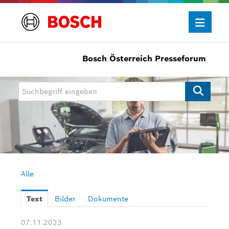
Bosch Österreich Presseforum
Presseinformationen
Allgemein/Wirtschaft
Bosch Innovationspreis
eBike Systems
Mobility
Mobility Aftermarket
Alle
Power Tools
Text
Bilder
Dokumente
Bosch Rexroth
07.11.2023