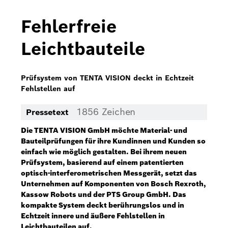
Bosch Home Comfort
Fehlerfreie
Buderus
Leichtbauteile
Pressemappen
Hausgeräte
Prüfsystem von TENTA VISION deckt in Echtzeit
Fehlstellen auf
Downloads
1856 Zeichen
Pressetext
Pressemappen
Die TENTA VISION GmbH möchte Material- und
Fotos
Bauteilprüfungen für ihre Kundinnen und Kunden so
einfach wie möglich gestalten. Bei ihrem neuen
Videos
Prüfsystem, basierend auf einem patentierten
optisch-interferometrischen Messgerät, setzt das
Unternehmen auf Komponenten von Bosch Rexroth,
Über uns
Kassow Robots und der PTS Group GmbH. Das
kompakte System deckt berührungslos und in
Bosch in Österreich
Echtzeit innere und äußere Fehlstellen in
Leichtbauteilen auf.
Karriere bei Bosch in Österreich