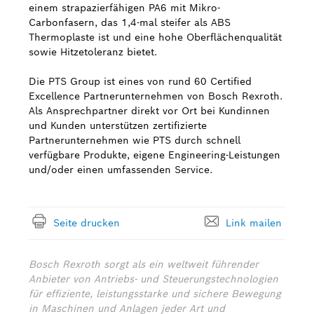
einem strapazierfähigen PA6 mit Mikro-
Carbonfasern, das 1,4-mal steifer als ABS
Thermoplaste ist und eine hohe Oberflächenqualität
sowie Hitzetoleranz bietet.
Die PTS Group ist eines von rund 60 Certified
Excellence Partnerunternehmen von Bosch Rexroth.
Als Ansprechpartner direkt vor Ort bei Kundinnen
und Kunden unterstützen zertifizierte
Partnerunternehmen wie PTS durch schnell
verfügbare Produkte, eigene Engineering-Leistungen
und/oder einen umfassenden Service.
Seite drucken
Link mailen
Bosch Rexroth sorgt als ein weltweit führender
Anbieter von Antriebs- und Steuerungstechnologien
für effiziente, leistungsstarke und sichere Bewegung
in Maschinen und Anlagen jeder Art und