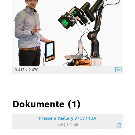
3 417 x 2 470
Dokumente (1)
Pressemitteilung 9737113A
.pdf
|
122 KB