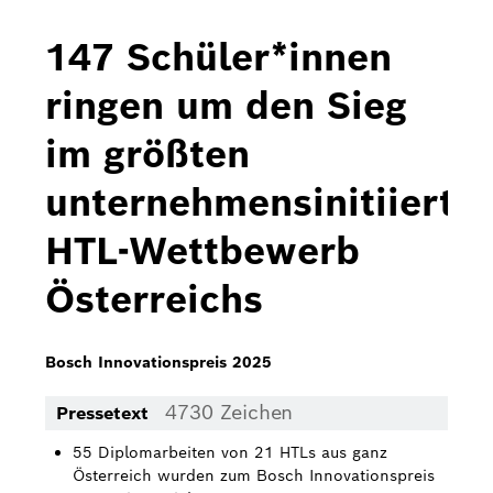
Bosch Home Comfort
147 Schüler*innen
Buderus
ringen um den Sieg
Pressemappen
im größten
Hausgeräte
unternehmensinitiierte
Downloads
HTL-Wettbewerb
Pressemappen
Österreichs
Fotos
Videos
Bosch Innovationspreis 2025
Über uns
4730 Zeichen
Pressetext
Bosch in Österreich
55 Diplomarbeiten von 21 HTLs aus ganz
Österreich wurden zum Bosch Innovationspreis
Karriere bei Bosch in Österreich