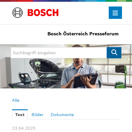
Bosch Österreich Presseforum
Presseinformationen
Allgemein/Wirtschaft
Bosch Innovationspreis
eBike Systems
Mobility
Mobility Aftermarket
Alle
Power Tools
Text
Bilder
Dokumente
Bosch Rexroth
23.04.2025