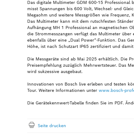
Das digitale Multimeter GDM 600-15 Professional b
misst Spannungen bis 600 Volt, Wechsel- und Glei
Megaohm und weitere Messgrößen wie Frequenz, Kap
Das Multimeter kann mit dem rutschfesten Ständer a
Aufhängung MH 1 Professional an magnetischen O
die Strommesszangen verfügt das Multimeter über e
ebenfalls über eine „Dual Power“-Funktion. Das Ger
Höhe, ist nach Schutzart IP65 zertifiziert und dami
Die Messgeräte sind ab Mai 2025 erhältlich. Die Pr
Preisempfehlung zuzüglich Mehrwertsteuer. Das Mes
wird sukzessive ausgebaut.
Innovationen von Bosch live erleben und testen k
Tour. Weitere Informationen unter
www.bosch-profe
Die Gerätekennwert-Tabelle finden Sie im PDF. Änd
Seite drucken