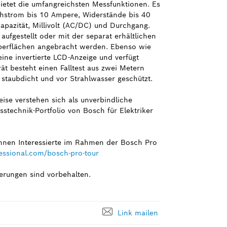
ietet die umfangreichsten Messfunktionen. Es
chstrom bis 10 Ampere, Widerstände bis 40
azität, Millivolt (AC/DC) und Durchgang.
ufgestellt oder mit der separat erhältlichen
berflächen angebracht werden. Ebenso wie
ine invertierte LCD-Anzeige und verfügt
ät besteht einen Falltest aus zwei Metern
t staubdicht und vor Strahlwasser geschützt.
eise verstehen sich als unverbindliche
stechnik-Portfolio von Bosch für Elektriker
önnen Interessierte im Rahmen der Bosch Pro
ssional.com/bosch-pro-tour
erungen sind vorbehalten.
Link mailen