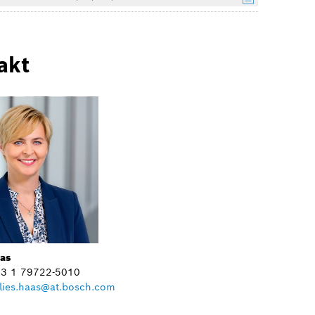
akt
aas
+43 1 79722-5010
lies.haas@at.bosch.com