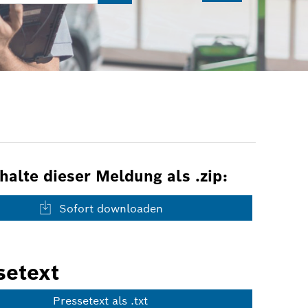
nhalte dieser Meldung als .zip:
Sofort downloaden
setext
Pressetext als .txt