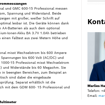
 Strommesszangen
nal und GMC 600-15 Professional messen
strom, Spannung und Widerstand. Beide
eigen mit großer, weißer Schrift auf
Kont
timal lesbar ist. Die Geräte können dank
 AA-Batterien als auch dem optional
hium-Ionen-Akku BA 3.7V 1.0Ah betrieben
n einen Falltest aus zwei Metern Höhe und
onal misst Wechselstrom bis 600 Ampere
 – Spannungen bis 600 Volt (AC/DC) und
1000-15 Professional misst Wechselstrom
) und Widerstände bis 60 Megaohm. Sie
en in beengten Bereichen, zum Beispiel an
tisch sind dabei die eingebaute
üfung. Separat erhältlich ist die
Marlies H
uch mit dem GDM 600- 15 Professional und
Telefon: 
Email:
mar
Multimeter