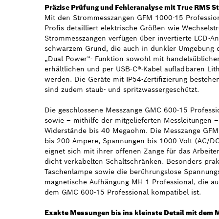
Präzise Prüfung und Fehleranalyse mit True RMS
Mit den Strommesszangen GFM 1000-15 Professio
Profis detailliert elektrische Größen wie Wechsel
Strommesszangen verfügen über invertierte LCD-Anz
schwarzem Grund, die auch in dunkler Umgebung op
„Dual Power“- Funktion sowohl mit handelsüblichen
erhältlichen und per USB-C®-Kabel aufladbaren Lit
werden. Die Geräte mit IP54-Zertifizierung bestehe
sind zudem staub- und spritzwassergeschützt.
Die geschlossene Messzange GMC 600-15 Professi
sowie – mithilfe der mitgelieferten Messleitungen
Widerstände bis 40 Megaohm. Die Messzange GFM 
bis 200 Ampere, Spannungen bis 1000 Volt (AC/DC
eignet sich mit ihrer offenen Zange für das Arbeit
dicht verkabelten Schaltschränken. Besonders prak
Taschenlampe sowie die berührungslose Spannungspr
magnetische Aufhängung MH 1 Professional, die a
dem GMC 600-15 Professional kompatibel ist.
Exakte Messungen bis ins kleinste Detail mit dem 