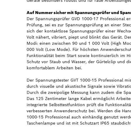
Geräte besonders robust und für raue Arbeitsumgeb
Auf Nummer sicher mit Spannungsprüfer und Span
Der Spannungsprüfer GVD 1000-17 Professional erm
Prüfung, sei es zur Spannungsprüfung an einer St
sich der kontaktlose Spannungsprüfer einer Wechs
Volt nähert, vibriert, piept und blinkt das Gerät. 
Modi: einen zwischen 90 und 1 000 Volt (High Mod
000 Volt (Low Mode). Für höchsten Anwenderschutz
Funktionalität beim Start sowie kontinuierlich im H
Schutz vor Staub und Wasser, der Gürtelclip und di
komfortablem Arbeiten bei.
Der Spannungstester GVT 1000-15 Professional mis
durch visuelle und akustische Signale sowie Vibra
Durch die zweipolige Messung kann zudem die Span
Das 125 Zentimeter lange Kabel ermöglicht Arbeite
integrierte Selbsttestfunktion prüft die Funktionali
verbesserten Anwenderschutz bei. Werden die Han
1000-15 Professional auch einhändig genutzt werde
Taschenlampe und ist mit Schutzart IP65 staubdich