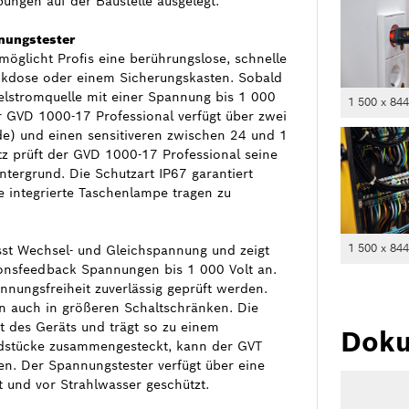
ungen auf der Baustelle ausgelegt.
nungstester
öglicht Profis eine berührungslose, schnelle
eckdose oder einem Sicherungskasten. Sobald
elstromquelle mit einer Spannung bis 1 000
1 500 x 84
Der GVD 1000-17 Professional verfügt über zwei
e) und einen sensitiveren zwischen 24 und 1
 prüft der GVD 1000-17 Professional seine
intergrund. Die Schutzart IP67 garantiert
e integrierte Taschenlampe tragen zu
1 500 x 84
st Wechsel- und Gleichspannung und zeigt
tionsfeedback Spannungen bis 1 000 Volt an.
nungsfreiheit zuverlässig geprüft werden.
n auch in größeren Schaltschränken. Die
tät des Geräts und trägt so zu einem
Doku
dstücke zusammengesteckt, kann der GVT
n. Der Spannungstester verfügt über eine
t und vor Strahlwasser geschützt.