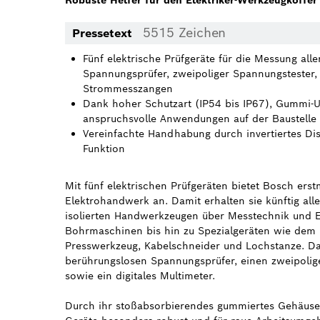
Robuste Helfer für den Elektriker-Werkzeugkoffer
5515 Zeichen
Pressetext
Fünf elektrische Prüfgeräte für die Messung al
Spannungsprüfer, zweipoliger Spannungstester, 
Strommesszangen
Dank hoher Schutzart (IP54 bis IP67), Gummi-U
anspruchsvolle Anwendungen auf der Baustelle 
Vereinfachte Handhabung durch invertiertes Di
Funktion
Mit fünf elektrischen Prüfgeräten bietet Bosch erst
Elektrohandwerk an. Damit erhalten sie künftig al
isolierten Handwerkzeugen über Messtechnik und 
Bohrmaschinen bis hin zu Spezialgeräten wie dem 
Presswerkzeug, Kabelschneider und Lochstanze. Da
berührungslosen Spannungsprüfer, einen zweipoli
sowie ein digitales Multimeter.
Durch ihr stoßabsorbierendes gummiertes Gehäuse u