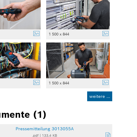
4
1 500 x 844
4
1 500 x 844
weitere ...
mente (1)
Pressemitteilung 3013055A
.pdf
|
133,4 KB