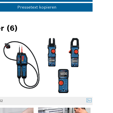
Pressetext kopieren
r (6)
52