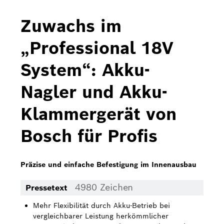
Bosch Home Comfort
Zuwachs im
Buderus
„Professional 18V
Pressemappen
System“: Akku-
Hausgeräte
Nagler und Akku-
Downloads
Klammergerät von
Pressemappen
Bosch für Profis
Fotos
Videos
Präzise und einfache Befestigung im Innenausbau
Über uns
4980 Zeichen
Pressetext
Bosch in Österreich
Mehr Flexibilität durch Akku-Betrieb bei
vergleichbarer Leistung herkömmlicher
Karriere bei Bosch in Österreich