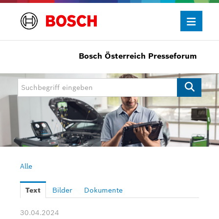
Bosch Österreich Presseforum
Presseinformationen
Allgemein/Wirtschaft
Bosch Innovationspreis
eBike Systems
Mobility
Mobility Aftermarket
Alle
Power Tools
Text
Bilder
Dokumente
Bosch Rexroth
30.04.2024