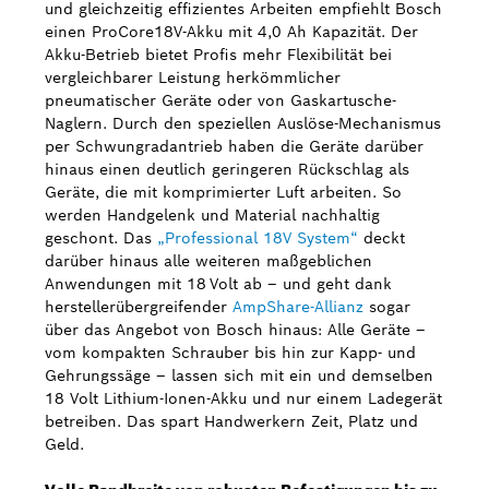
und gleichzeitig effizientes Arbeiten empfiehlt Bosch
einen ProCore18V-Akku mit 4,0 Ah Kapazität. Der
Akku-Betrieb bietet Profis mehr Flexibilität bei
vergleichbarer Leistung herkömmlicher
pneumatischer Geräte oder von Gaskartusche-
Naglern. Durch den speziellen Auslöse-Mechanismus
per Schwungradantrieb haben die Geräte darüber
hinaus einen deutlich geringeren Rückschlag als
Geräte, die mit komprimierter Luft arbeiten. So
werden Handgelenk und Material nachhaltig
geschont. Das
„Professional 18V System“
deckt
darüber hinaus alle weiteren maßgeblichen
Anwendungen mit 18 Volt ab – und geht dank
herstellerübergreifender
AmpShare-Allianz
sogar
über das Angebot von Bosch hinaus: Alle Geräte –
vom kompakten Schrauber bis hin zur Kapp- und
Gehrungssäge – lassen sich mit ein und demselben
18 Volt Lithium-Ionen-Akku und nur einem Ladegerät
betreiben. Das spart Handwerkern Zeit, Platz und
Geld.