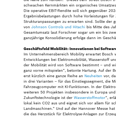
schwachen Kernmärkten ein organisches Umsatzwac
Die operative EBIT-Rendite soll sich gegenüber 20
Ergebnisbelastungen durch hohe Vorleistungen für
Strukturanpassungen zu erwarten sind. Sollte der g
von
Johnson Controls und Hitachi
bis Mitte des Ja
Gesamtumsatz laut Forschner sogar um ein bis zwei
ganzjährige Konsolidierung erfolge dann im Geschä
Geschäftsfeld Mobilität: Innovationen bei Softwa
Im Unternehmensbereich Mobility erwartet Bosch 
Entwicklungen bei Elektromobilität, Wasserstoff un
der Mobilität wird von Software bestimmt – und wir
ganz vorne mitspielen“, betonte Hartung. Auf der 
erst kürzlich eine ganze Reihe an
Neuheiten
vor, d
in drei Varianten – für das Einstiegssegment, die M
Fahrzeugcomputer mit KI-Funktionen. In der Elektro
weiteren 50 Projekten insbesondere in Europa und 
Zukunftstechnologie ist der
Wasserstoffmotor
“, er
lokal kein CO2 aus und eignet sich vor allem für 
Landmaschinen.“ Und auf der Hannover Messe hat
die das Herzstück für Elektrolyse-Anlagen zur Erze