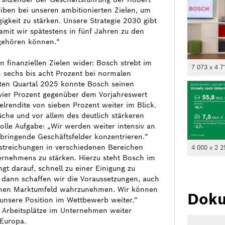
eiben bei unseren ambitionierten Zielen, um
gkeit zu stärken. Unsere Strategie 2030 gibt
amit wir spätestens in fünf Jahren zu den
gehören können.“
n finanziellen Zielen wider: Bosch strebt im
7 073 x 4 7
 sechs bis acht Prozent bei normalen
rsten Quartal 2025 konnte Bosch seinen
vier Prozent gegenüber dem Vorjahreswert
elrendite von sieben Prozent weiter im Blick.
che und vor allem des deutlich stärkeren
olle Aufgabe: „Wir werden weiter intensiv an
bringende Geschäftsfelder konzentrieren.“
nstreichungen in verschiedenen Bereichen
4 000 x 2 2
ernehmens zu stärken. Hierzu steht Bosch im
t darauf, schnell zu einer Einigung zu
dann schaffen wir die Voraussetzungen, auch
schen Marktumfeld wahrzunehmen. Wir können
Doku
unsere Position im Wettbewerb weiter.“
 Arbeitsplätze im Unternehmen weiter
Europa.