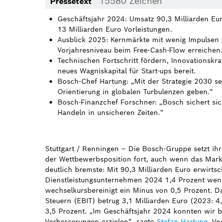
15580 Zeichen
Pressetext
Geschäftsjahr 2024: Umsatz 90,3 Milliarden Eur
13 Milliarden Euro Vorleistungen.
Ausblick 2025: Kernmärkte mit wenig Impulsen /
Vorjahresniveau beim Free-Cash-Flow erreichen
Technischen Fortschritt fördern, Innovationskra
neues Wagniskapital für Start-ups bereit.
Bosch-Chef Hartung: „Mit der Strategie 2030 set
Orientierung in globalen Turbulenzen geben.“
Bosch-Finanzchef Forschner: „Bosch sichert sic
Handeln in unsicheren Zeiten.“
Stuttgart / Renningen – Die Bosch-Gruppe setzt ihr
der Wettbewerbsposition fort, auch wenn das Mar
deutlich bremste: Mit 90,3 Milliarden Euro erwirts
Dienstleistungsunternehmen 2024 1,4 Prozent weni
wechselkursbereinigt ein Minus von 0,5 Prozent. D
Steuern (EBIT) betrug 3,1 Milliarden Euro (2023: 4,
3,5 Prozent. „Im Geschäftsjahr 2024 konnten wir be
Verbesserungen erzielen“, sagte
Stefan Hartung
, Vo