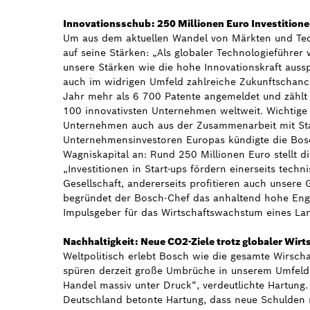
Innovationsschub: 250 Millionen Euro Investitionen
Um aus dem aktuellen Wandel von Märkten und Tech
auf seine Stärken: „Als globaler Technologieführer
unsere Stärken wie die hohe Innovationskraft aussp
auch im widrigen Umfeld zahlreiche Zukunftschanc
Jahr mehr als 6 700 Patente angemeldet und zählt 
100 innovativsten Unternehmen weltweit. Wichtige
Unternehmen auch aus der Zusammenarbeit mit Star
Unternehmensinvestoren Europas kündigte die Bos
Wagniskapital an: Rund 250 Millionen Euro stellt di
„Investitionen in Start-ups fördern einerseits techn
Gesellschaft, andererseits profitieren auch unser
begründet der Bosch-Chef das anhaltend hohe Eng
Impulsgeber für das Wirtschaftswachstum eines La
Nachhaltigkeit: Neue CO2-Ziele trotz globaler Wir
Weltpolitisch erlebt Bosch wie die gesamte Wirsch
spüren derzeit große Umbrüche in unserem Umfeld, i
Handel massiv unter Druck“, verdeutlichte Hartung.
Deutschland betonte Hartung, dass neue Schulden ni