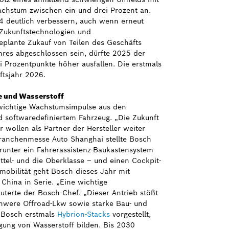
hstum zwischen ein und drei Prozent an.
24 deutlich verbessern, auch wenn erneut
 Zukunftstechnologien und
eplante Zukauf von Teilen des Geschäfts
hres abgeschlossen sein, dürfte 2025 der
 Prozentpunkte höher ausfallen. Die erstmals
ftsjahr 2026.
re und Wasserstoff
wichtige Wachstumsimpulse aus den
d softwaredefiniertem Fahrzeug. „Die Zukunft
 wollen als Partner der Hersteller weiter
Branchenmesse Auto Shanghai stellte Bosch
arunter ein Fahrerassistenz-Baukastensystem
ittel- und die Oberklasse – und einen Cockpit-
mobilität geht Bosch dieses Jahr mit
China in Serie. „Eine wichtige
läuterte der Bosch-Chef. „Dieser Antrieb stößt
schwere Offroad-Lkw sowie starke Bau- und
 Bosch erstmals
Hybrion-Stacks
vorgestellt,
ugung von Wasserstoff bilden. Bis 2030