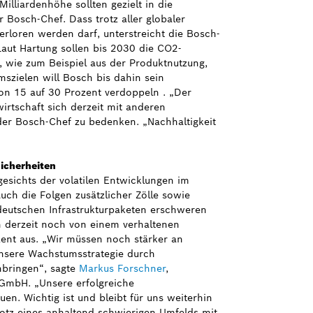
illiardenhöhe sollten gezielt in die
 Bosch-Chef. Dass trotz aller globaler
rloren werden darf, unterstreicht die Bosch-
aut Hartung sollen bis 2030 die CO2-
, wie zum Beispiel aus der Produktnutzung,
szielen will Bosch bis dahin sein
n 15 auf 30 Prozent verdoppeln . „Der
irtschaft sich derzeit mit anderen
er Bosch-Chef zu bedenken. „Nachhaltigkeit
icherheiten
esichts der volatilen Entwicklungen im
ch die Folgen zusätzlicher Zölle sowie
deutschen Infrastrukturpaketen erschweren
h derzeit noch von einem verhaltenen
ent aus. „Wir müssen noch stärker an
nsere Wachstumsstrategie durch
nbringen“, sagte
Markus Forschner
,
GmbH. „Unsere erfolgreiche
en. Wichtig ist und bleibt für uns weiterhin
otz eines anhaltend schwierigen Umfelds mit