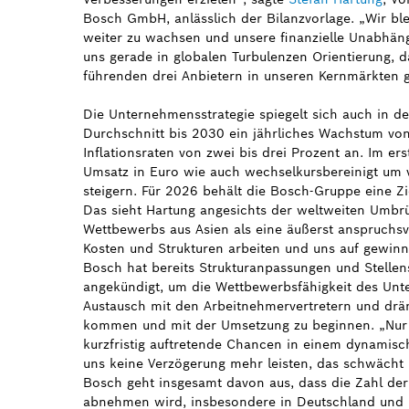
Bosch GmbH, anlässlich der Bilanzvorlage. „Wir bl
weiter zu wachsen und unsere finanzielle Unabhängi
uns gerade in globalen Turbulenzen Orientierung, d
führenden drei Anbietern in unseren Kernmärkten 
Die Unternehmensstrategie spiegelt sich auch in de
Durchschnitt bis 2030 ein jährliches Wachstum von
Inflationsraten von zwei bis drei Prozent an. Im e
Umsatz in Euro wie auch wechselkursbereinigt um 
steigern. Für 2026 behält die Bosch-Gruppe eine Zi
Das sieht Hartung angesichts der weltweiten Umbrü
Wettbewerbs aus Asien als eine äußerst anspruchsv
Kosten und Strukturen arbeiten und uns auf gewinn
Bosch hat bereits Strukturanpassungen und Stelle
angekündigt, um die Wettbewerbsfähigkeit des Unt
Austausch mit den Arbeitnehmervertretern und dräng
kommen und mit der Umsetzung zu beginnen. „Nur 
kurzfristig auftretende Chancen in einem dynami
uns keine Verzögerung mehr leisten, das schwächt 
Bosch geht insgesamt davon aus, dass die Zahl der
abnehmen wird, insbesondere in Deutschland und 