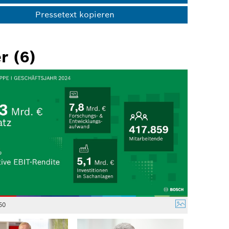
Pressetext kopieren
r (6)
50