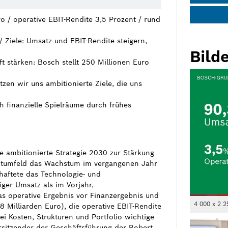
o / operative EBIT-Rendite 3,5 Prozent / rund
 Ziele: Umsatz und EBIT-Rendite steigern,
.
Bilde
ft stärken: Bosch stellt 250 Millionen Euro
zen wir uns ambitionierte Ziele, die uns
h finanzielle Spielräume durch frühes
e ambitionierte Strategie 2030 zur Stärkung
ktumfeld das Wachstum im vergangenen Jahr
chaftete das Technologie- und
ger Umsatz als im Vorjahr,
as operative Ergebnis vor Finanzergebnis und
4 000 x 2 2
8 Milliarden Euro), die operative EBIT-Rendite
i Kosten, Strukturen und Portfolio wichtige
rsitzender der Geschäftsführung der Robert