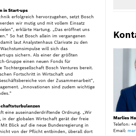
 in Start-ups
nik erfolgreich hervorzugehen, setzt Bosch
 werden wir mutig und mit vollem Einsatz
ielen“, erklärte Hartung. „Das eröffnet uns
Kont
en.“ So hat Bosch allein im vergangenen
damit laut Analystenhaus Clarivate zu den
 Wachstumsimpulse will sich das
t-ups sichern. Als einer der größten
ch-Gruppe einen neuen Fonds für
e Tochtergesellschaft Bosch Ventures bereit.
ischen Fortschritt in Wirtschaft und
e Geschäftsbereiche von der Zusammenarbeit“,
agement. „Innovationen sind zudem wichtige
ndes.“
tschaftsturbulenzen
aft eine auseinanderdriftende Ordnung. „Wir
Marlies H
n der globalen Wirtschaft gerät der freie
Telefon: 
 Mit Blick auf die neue Bundesregierung in
Email:
mar
cht von der Pflicht entbinden, überall dort