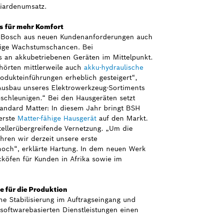
iardenumsatz.
s für mehr Komfort
ch Bosch aus neuen Kundenanforderungen auch
htige Wachstumschancen. Bei
s an akkubetriebenen Geräten im Mittelpunkt.
hörten mittlerweile auch
akku-hydraulische
odukteinführungen erheblich gesteigert“,
 Ausbau unseres Elektrowerkzeug-Sortiments
schleunigen.“ Bei den Hausgeräten setzt
ndard Matter: In diesem Jahr bringt BSH
 erste
Matter-fähige Hausgerät
auf den Markt.
stellerübergreifende Vernetzung. „Um die
hren wir derzeit unsere erste
hoch“, erklärte Hartung. In dem neuen Werk
cköfen für Kunden in Afrika sowie im
e für die Produktion
ne Stabilisierung im Auftragseingang und
softwarebasierten Dienstleistungen einen