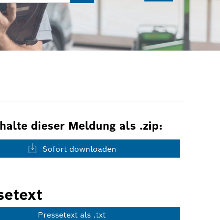
nhalte dieser Meldung als .zip:
Sofort downloaden
setext
Pressetext als .txt