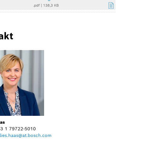
.pdf
|
138,3 KB
akt
aas
+43 1 79722-5010
lies.haas@at.bosch.com