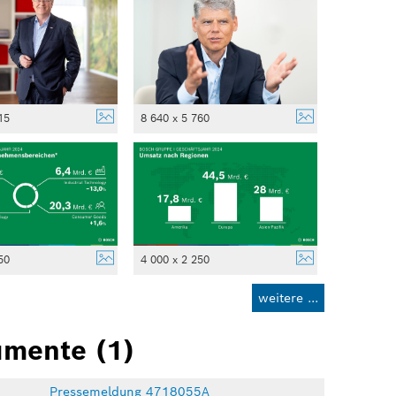
15
8 640 x 5 760
50
4 000 x 2 250
weitere ...
mente (1)
Pressemeldung 4718055A