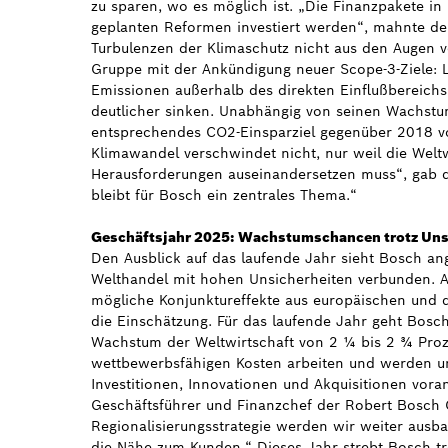
zu sparen, wo es möglich ist. „Die Finanzpakete in M
geplanten Reformen investiert werden“, mahnte der
Turbulenzen der Klimaschutz nicht aus den Augen ve
Gruppe mit der Ankündigung neuer Scope-3-Ziele: L
Emissionen außerhalb des direkten Einflußbereichs
deutlicher sinken. Unabhängig von seinen Wachstum
entsprechendes CO2-Einsparziel gegenüber 2018 vo
Klimawandel verschwindet nicht, nur weil die Weltw
Herausforderungen auseinandersetzen muss“, gab d
bleibt für Bosch ein zentrales Thema.“
Geschäftsjahr 2025: Wachstumschancen trotz Uns
Den Ausblick auf das laufende Jahr sieht Bosch ang
Welthandel mit hohen Unsicherheiten verbunden. Au
mögliche Konjunktureffekte aus europäischen und 
die Einschätzung. Für das laufende Jahr geht Bosc
Wachstum der Weltwirtschaft von 2 ¼ bis 2 ¾ Proz
wettbewerbsfähigen Kosten arbeiten und werden u
Investitionen, Innovationen und Akquisitionen vora
Geschäftsführer und Finanzchef der Robert Bosch 
Regionalisierungsstrategie werden wir weiter ausbau
die Nähe zum Kunden.“ Dieses Jahr strebt Bosch tr