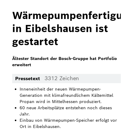
Bosch Home Comfort
Wärmepumpenfertigun
Buderus
in Eibelshausen ist
Pressemappen
gestartet
Hausgeräte
Downloads
Ältester Standort der Bosch-Gruppe hat Portfolio
erweitert
Pressemappen
3312 Zeichen
Pressetext
Fotos
Inneneinheit der neuen Wärmepumpen-
Videos
Generation mit klimafreundlichem Kältemittel
Propan wird in Mittelhessen produziert.
Über uns
60 neue Arbeitsplätze entstehen noch dieses
Jahr.
Bosch in Österreich
Einbau von Wärmepumpen-Speicher erfolgt vor
Ort in Eibelshausen.
Karriere bei Bosch in Österreich