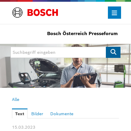
Bosch Österreich Presseforum
Presseinformationen
Allgemein/Wirtschaft
Bosch Innovationspreis
eBike Systems
Mobility
Mobility Aftermarket
Alle
Power Tools
Text
Bilder
Dokumente
Bosch Rexroth
15.03.2023