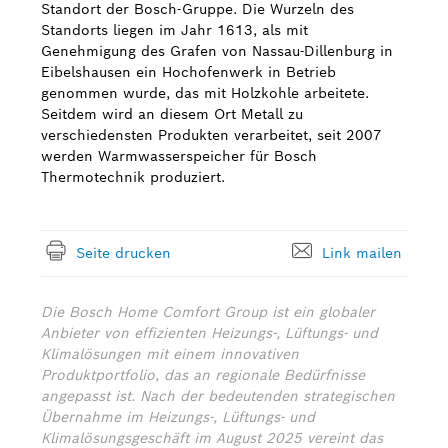
Standort der Bosch-Gruppe. Die Wurzeln des
Standorts liegen im Jahr 1613, als mit
Genehmigung des Grafen von Nassau-Dillenburg in
Eibelshausen ein Hochofenwerk in Betrieb
genommen wurde, das mit Holzkohle arbeitete.
Seitdem wird an diesem Ort Metall zu
verschiedensten Produkten verarbeitet, seit 2007
werden Warmwasserspeicher für Bosch
Thermotechnik produziert.
Seite drucken
Link mailen
Die Bosch Home Comfort Group ist ein globaler
Anbieter von effizienten Heizungs-, Lüftungs- und
Klimalösungen mit einem innovativen
Produktportfolio, das an regionale Bedürfnisse
angepasst ist. Nach der bedeutenden strategischen
Übernahme im Heizungs-, Lüftungs- und
Klimalösungsgeschäft im August 2025 vereint das